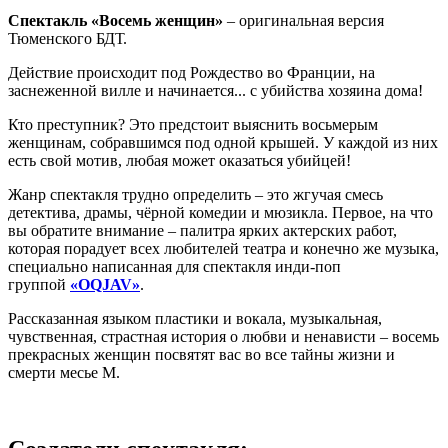
Спектакль «Восемь женщин»
– оригинальная версия
Тюменского БДТ.
Действие происходит под Рождество во Франции, на
заснеженной вилле и начинается... с убийства хозяина дома!
Кто преступник? Это предстоит выяснить восьмерым
женщинам, собравшимся под одной крышей. У каждой из них
есть свой мотив, любая может оказаться убийцей!
Жанр спектакля трудно определить – это жгучая смесь
детектива, драмы, чёрной комедии и мюзикла. Первое, на что
вы обратите внимание – палитра ярких актерских работ,
которая порадует всех любителей театра и конечно же музыка,
специально написанная для спектакля инди-поп
группой
«OQJAV»
.
Рассказанная языком пластики и вокала, музыкальная,
чувственная, страстная история о любви и ненависти – восемь
прекрасных женщин посвятят вас во все тайны жизни и
смерти месье М.