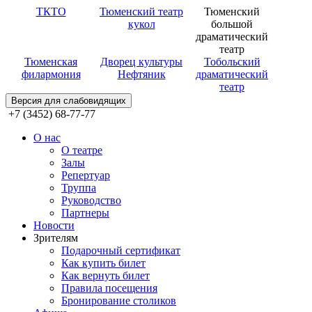
ТКТО
Тюменский театр
Тюменский
кукол
большой
драматический
театр
Тюменская
Дворец культуры
Тобольский
филармония
Нефтяник
драматический
театр
Версия для слабовидящих
+7 (3452) 68-77-77
О нас
О театре
Залы
Репертуар
Труппа
Руководство
Партнеры
Новости
Зрителям
Подарочный сертификат
Как купить билет
Как вернуть билет
Правила посещения
Бронирование столиков