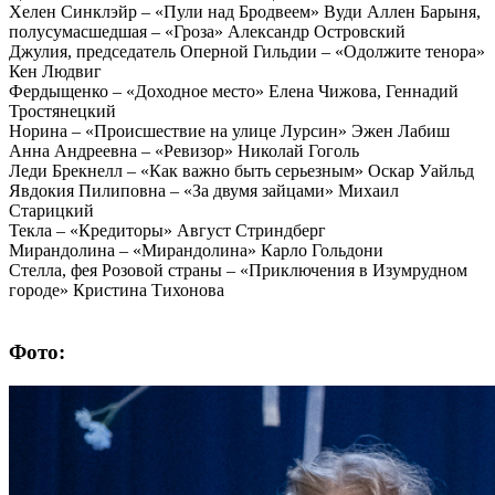
Хелен Синклэйр – «Пули над Бродвеем» Вуди Аллен Барыня,
полусумасшедшая – «Гроза» Александр Островский
Джулия, председатель Оперной Гильдии – «Одолжите тенора»
Кен Людвиг
Фердыщенко – «Доходное место» Елена Чижова, Геннадий
Тростянецкий
Норина – «Происшествие на улице Лурсин» Эжен Лабиш
Анна Андреевна – «Ревизор» Николай Гоголь
Леди Брекнелл – «Как важно быть серьезным» Оскар Уайльд
Явдокия Пилиповна – «За двумя зайцами» Михаил
Старицкий
Текла – «Кредиторы» Август Стриндберг
Мирандолина – «Мирандолина» Карло Гольдони
Стелла, фея Розовой страны – «Приключения в Изумрудном
городе» Кристина Тихонова
Фото: