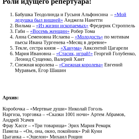
Роли идущего репертуара:
Бабушка Теодолинда и Гусыня Альфонсина –
«Мой
дедушка был вишней»
Анджела Нанетти
Вильма –
«Из жизни ископаемых»
Фредерик Строппель
Габи –
«Восемь женщин»
Робер Тома
Анна Семеновна Ислаева –
«Молодость»
по мотивам
пьесы Ивана Тургенева «Месяц в деревне»
Текле, сестра князя –
«Ханума»
Авксентий Цагарели
Мария Ивановна –
«Стасик, играй!»
Георгий Голубенко,
Леонид Сущенко, Валерий Хаит
Снежная королева –
«Снежная королева»
Евгений
Муравьев, Егор Шашин
Архив:
Коробочка – «Мертвые души» Николай Гоголь
Наргиза, торговка – «Сказки 1001 ночи» Артем Абрамов,
Андрей Усачев
Фрау Хассе – «Три товарища» Эрих Мария Ремарк
Памела – «Он, она, окно, покойник» Рэй Куни
Цыганка – «Эшелон» Михаил Рощин