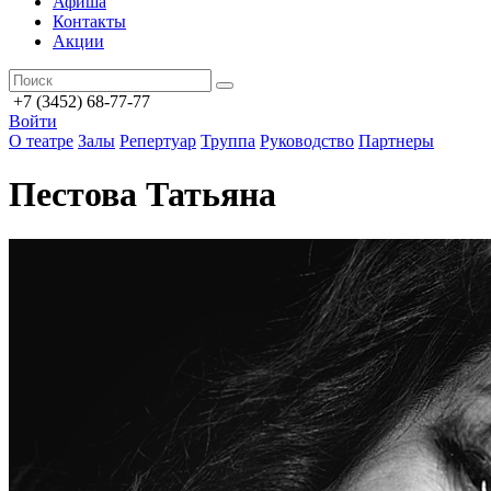
Афиша
Контакты
Акции
+7 (3452) 68-77-77
Войти
О театре
Залы
Репертуар
Труппа
Руководство
Партнеры
Пестова Татьяна