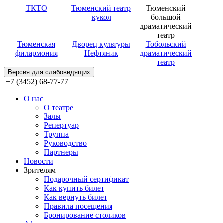
ТКТО
Тюменский театр
Тюменский
кукол
большой
драматический
театр
Тюменская
Дворец культуры
Тобольский
филармония
Нефтяник
драматический
театр
Версия для слабовидящих
+7 (3452) 68-77-77
О нас
О театре
Залы
Репертуар
Труппа
Руководство
Партнеры
Новости
Зрителям
Подарочный сертификат
Как купить билет
Как вернуть билет
Правила посещения
Бронирование столиков