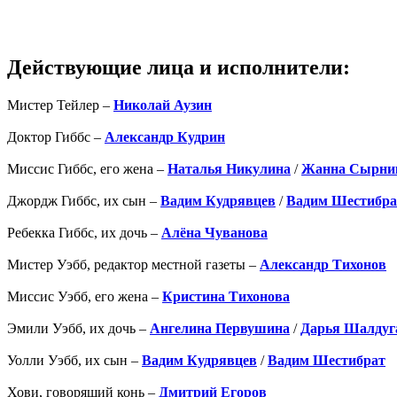
Действующие лица и исполнители:
Мистер Тейлер –
Николай Аузин
Доктор Гиббс –
Александр Кудрин
Миссис Гиббс, его жена –
Наталья Никулина
/
Жанна Сырни
Джордж Гиббс, их сын –
Вадим Кудрявцев
/
Вадим Шестибра
Ребекка Гиббс, их дочь –
Алёна Чуванова
Мистер Уэбб, редактор местной газеты –
Александр Тихонов
Миссис Уэбб, его жена –
Кристина Тихонова
Эмили Уэбб, их дочь –
Ангелина Первушина
/
Дарья Шалдуг
Уолли Уэбб, их сын –
Вадим Кудрявцев
/
Вадим Шестибрат
Хови, говорящий конь –
Дмитрий Егоров