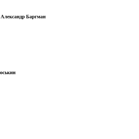
Александр Баргман
оськин