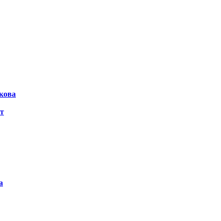
кова
т
а