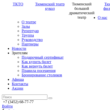
ТКТО
Тюменский театр
Тюменский
Тю
кукол
большой
фил
драматический
театр
О нас
О театре
Залы
Репертуар
Труппа
Руководство
Партнеры
Новости
Зрителям
Подарочный сертификат
Как купить билет
Как вернуть билет
Правила посещения
Бронирование столиков
Афиша
Контакты
Акции
+7 (3452) 68-77-77
Войти