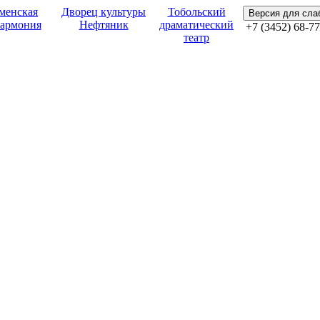
менская
Дворец культуры
Тобольский
Версия для сл
армония
Нефтяник
драматический
+7 (3452) 68-77
театр