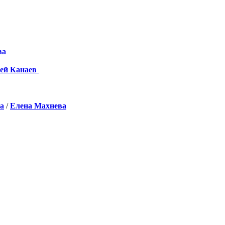
ва
ей Канаев
а
/
Елена Махнева