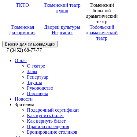
ТКТО
Тюменский театр
Тюменский
кукол
большой
драматический
театр
Тюменская
Дворец культуры
Тобольский
филармония
Нефтяник
драматический
театр
Версия для слабовидящих
+7 (3452) 68-77-77
О нас
О театре
Залы
Репертуар
Труппа
Руководство
Партнеры
Новости
Зрителям
Подарочный сертификат
Как купить билет
Как вернуть билет
Правила посещения
Бронирование столиков