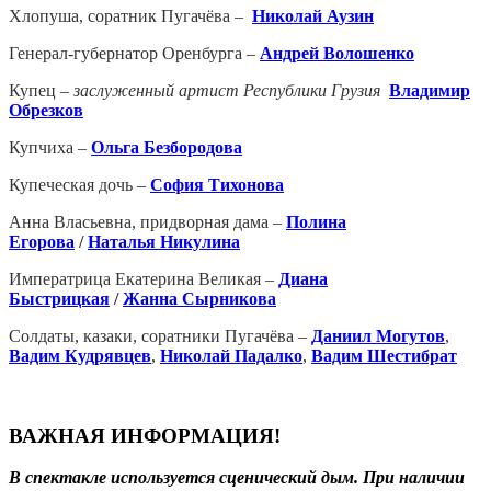
Хлопуша, соратник Пугачёва –
Николай Аузин
Генерал-губернатор Оренбурга –
Андрей Волошенко
Купец –
заслуженный артист Республики Грузия
Владимир
Обрезков
Купчиха –
Оль
га Безбородова
Купеческая дочь –
София Тихонова
Анна Власьевна, придворная дама –
Полина
Егорова
/
Наталья Никулина
Императрица Екатерина Великая –
Диана
Быстрицкая
/
Жанна Сырникова
Солдаты, казаки, соратники Пугачёва –
Даниил Могутов
,
Вадим Кудрявцев
,
Николай Падалко
,
Вадим Шестибрат
ВАЖНАЯ ИНФОРМАЦИЯ!
В спектакле используется сценический дым. При наличии