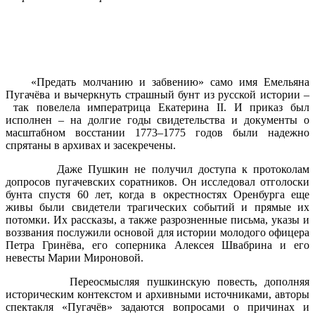
«Предать молчанию и забвению» само имя Емельяна
Пугачёва и вычеркнуть страшный бунт из русской истории –
так повелела императрица Екатерина II. И приказ был
исполнен – на долгие годы свидетельства и документы о
масштабном восстании 1773–1775 годов были надежно
спрятаны в архивах и засекречены.
Даже Пушкин не получил доступа к протоколам
допросов пугачевских соратников. Он исследовал отголоски
бунта спустя 60 лет, когда в окрестностях Оренбурга еще
живы были свидетели трагических событий и прямые их
потомки. Их рассказы, а также разрозненные письма, указы и
воззвания послужили основой для истории молодого офицера
Петра Гринёва, его соперника Алексея Швабрина и его
невесты Марии Мироновой.
Переосмысляя пушкинскую повесть, дополняя
историческим контекстом и архивными источниками, авторы
спектакля «Пугачёв» задаются вопросами о причинах и