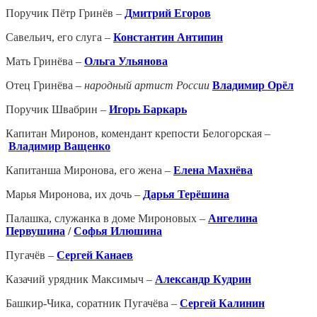
Поручик Пётр Гринёв –
Дмитрий Егоров
Савельич, его слуга –
Константин Антипин
Мать Гринёва –
Ольга Ульянова
Отец Гринёва –
народный артист России
Владимир Орёл
Поручик Швабрин –
Игорь Баркарь
Капитан Миронов, комендант крепости Белогорская –
Владимир Ващенко
Капитанша Миронова, его жена –
Елена Махнёва
Марья Миронова, их дочь –
Дарья Терёшина
Палашка, служанка в доме Мироновых –
Ангелина
Первушина
/
Софья Илюшина
Пугачёв –
Сергей Канаев
Казачий урядник Максимыч –
Александр Кудрин
Башкир-Чика, соратник Пугачёва –
Сергей Калинин