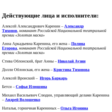
Действующие лица и исполнители:
Алексей Александрович Каренин –
Александр
Тихонов
,
номинант Российской Национальной театральной
премии «Золотая маска»
Анна Аркадьевна Каренина, его жена –
Полина
Егорова
,
номинант Российской Национальной театральной
премии «Золотая маска»
Стива Облонский, брат Анны –
Николай Аузин
Долли Облонская, его жена –
Кристина Тихонова
Алексей Вронский –
Игорь Баркарь
Бетси –
Софья Илюшина
Михаил Васильевич Слюдин, управляющий делами Каренина
–
Андрей Волош
ен
ко
Наталья, горничная Карениных –
Ольга Игонина