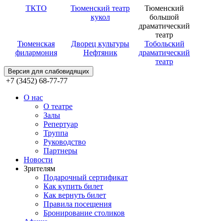
ТКТО
Тюменский театр
Тюменский
кукол
большой
драматический
театр
Тюменская
Дворец культуры
Тобольский
филармония
Нефтяник
драматический
театр
Версия для слабовидящих
+7 (3452) 68-77-77
О нас
О театре
Залы
Репертуар
Труппа
Руководство
Партнеры
Новости
Зрителям
Подарочный сертификат
Как купить билет
Как вернуть билет
Правила посещения
Бронирование столиков