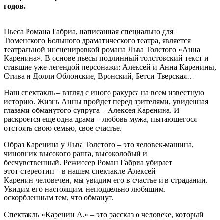
годов.
Пьеса Романа Габриа, написанная специально для
Тюменского Большого драматического театра, является
театральной инсценировкой романа Льва Толстого «Анна
Каренина». В основе пьесы подлинный толстовский текст и
ставшие уже легендой персонажи: Алексей и Анна Каренины,
Стива и Долли Облонские, Вронский, Бетси Тверская…
Наш спектакль – взгляд с иного ракурса на всем известную
историю. Жизнь Анны пройдет перед зрителями, увиденная
глазами обманутого супруга – Алексея Каренина. И
раскроется еще одна драма – любовь мужа, пытающегося
отстоять свою семью, свое счастье.
Образ Каренина у Льва Толстого – это человек-машина,
чиновник высокого ранга, высоколобый и
бесчувственный. Режиссер Роман Габриа убирает
этот стереотип – в нашем спектакле Алексей
Каренин человечен, мы увидим его в счастье и в страдании.
Увидим его настоящим, неподдельно любящим,
оскорбленным тем, что обманут.
Спектакль «Каренин А.» – это рассказ о человеке, который