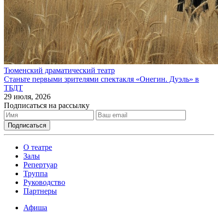
Тюменский драматический театр
Станьте первыми зрителями спектакля «Онегин. Дуэль» в
ТБДТ
29 июля, 2026
Подписаться на рассылку
О театре
Залы
Репертуар
Труппа
Руководство
Партнеры
Афиша