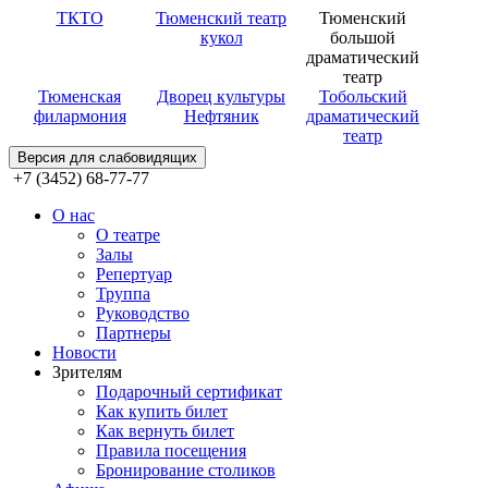
ТКТО
Тюменский театр
Тюменский
кукол
большой
драматический
театр
Тюменская
Дворец культуры
Тобольский
филармония
Нефтяник
драматический
театр
Версия для слабовидящих
+7 (3452) 68-77-77
О нас
О театре
Залы
Репертуар
Труппа
Руководство
Партнеры
Новости
Зрителям
Подарочный сертификат
Как купить билет
Как вернуть билет
Правила посещения
Бронирование столиков