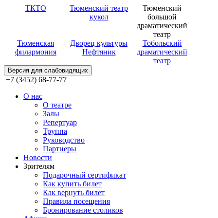
ТКТО
Тюменский театр
Тюменский
кукол
большой
драматический
театр
Тюменская
Дворец культуры
Тобольский
филармония
Нефтяник
драматический
театр
Версия для слабовидящих
+7 (3452) 68-77-77
О нас
О театре
Залы
Репертуар
Труппа
Руководство
Партнеры
Новости
Зрителям
Подарочный сертификат
Как купить билет
Как вернуть билет
Правила посещения
Бронирование столиков