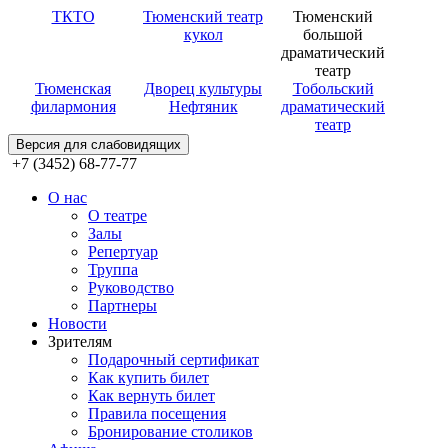
ТКТО
Тюменский театр
Тюменский
кукол
большой
драматический
театр
Тюменская
Дворец культуры
Тобольский
филармония
Нефтяник
драматический
театр
Версия для слабовидящих
+7 (3452) 68-77-77
О нас
О театре
Залы
Репертуар
Труппа
Руководство
Партнеры
Новости
Зрителям
Подарочный сертификат
Как купить билет
Как вернуть билет
Правила посещения
Бронирование столиков