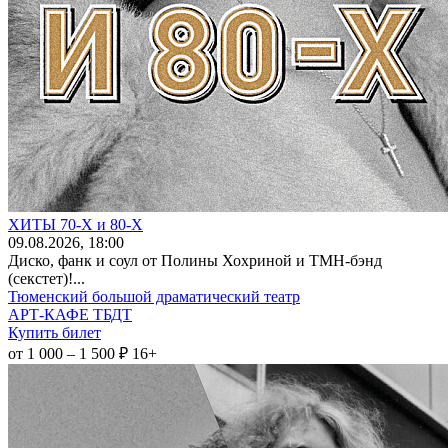
ХИТЫ 70-Х и 80-Х
09
.08.2026
, 18:00
Диско, фанк и соул от Полины Хохриной и ТМН-бэнд
(секстет)!...
Тюменский большой драматический театр
АРТ-КАФЕ ТБДТ
Купить билет
от 1 000 – 1 500 ₽
16+