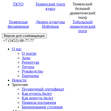
ТКТО
Тюменский театр
Тюменский
кукол
большой
драматический
театр
Тюменская
Дворец культуры
Тобольский
филармония
Нефтяник
драматический
театр
Версия для слабовидящих
+7 (3452) 68-77-77
О нас
О театре
Залы
Репертуар
Труппа
Руководство
Партнеры
Новости
Зрителям
Подарочный сертификат
Как купить билет
Как вернуть билет
Правила посещения
Бронирование столиков