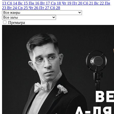
13
Сб
14
Вс
15
Пн
16
Вт
17
Ср
18
Чт
19
Пт
20
Сб
21
Вс
22
Пн
23
Вт
24
Ср
25
Чт
26
Пт
27
Сб
28
Премьера