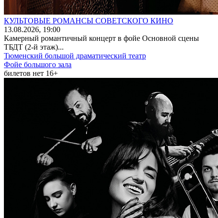
КУЛЬТОВЫЕ РОМАНСЫ СОВЕТСКОГО КИНО
13
.08.2026
, 19:00
Камерный романтичный концерт в фойе Основной сцены
ТБДТ (2-й этаж)...
Тюменский большой драматический театр
Фойе большого зала
билетов нет
16+