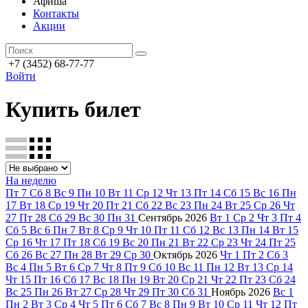
Афиша
Контакты
Акции
+7 (3452) 68-77-77
Войти
Купить билет
На неделю
Пт
7
Сб
8
Вс
9
Пн
10
Вт
11
Ср
12
Чт
13
Пт
14
Сб
15
Вс
16
Пн
17
Вт
18
Ср
19
Чт
20
Пт
21
Сб
22
Вс
23
Пн
24
Вт
25
Ср
26
Чт
27
Пт
28
Сб
29
Вс
30
Пн
31
Сентябрь
2026
Вт
1
Ср
2
Чт
3
Пт
4
Сб
5
Вс
6
Пн
7
Вт
8
Ср
9
Чт
10
Пт
11
Сб
12
Вс
13
Пн
14
Вт
15
Ср
16
Чт
17
Пт
18
Сб
19
Вс
20
Пн
21
Вт
22
Ср
23
Чт
24
Пт
25
Сб
26
Вс
27
Пн
28
Вт
29
Ср
30
Октябрь
2026
Чт
1
Пт
2
Сб
3
Вс
4
Пн
5
Вт
6
Ср
7
Чт
8
Пт
9
Сб
10
Вс
11
Пн
12
Вт
13
Ср
14
Чт
15
Пт
16
Сб
17
Вс
18
Пн
19
Вт
20
Ср
21
Чт
22
Пт
23
Сб
24
Вс
25
Пн
26
Вт
27
Ср
28
Чт
29
Пт
30
Сб
31
Ноябрь
2026
Вс
1
Пн
2
Вт
3
Ср
4
Чт
5
Пт
6
Сб
7
Вс
8
Пн
9
Вт
10
Ср
11
Чт
12
Пт