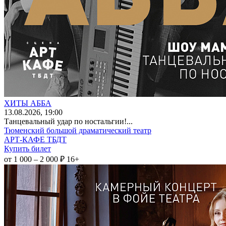
ХИТЫ АББА
13
.08.2026
, 19:00
Танцевальный удар по ностальгии!...
Тюменский большой драматический театр
АРТ-КАФЕ ТБДТ
Купить билет
от 1 000 – 2 000 ₽
16+