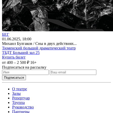
БЕГ
01
.06.2025
, 18:00
Михаил Булгаков / Сны в двух действиях...
Тюменский большой драматический театр
ТБДТ Большой зал 25
Купить билет
от 400 – 2 500 ₽
16+
Подписаться на рассылку
О театре
Залы
Репертуар
Труппа
Руководство
Партнеры