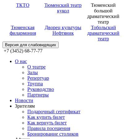
ТКТО
Тюменский театр
Тюменский
кукол
большой
драматический
театр
Тюменская
Дворец культуры
Тобольский
филармония
Нефтяник
драматический
театр
Версия для слабовидящих
+7 (3452) 68-77-77
О нас
О театре
Залы
Репертуар
Труппа
Руководство
Партнеры
Новости
Зрителям
Подарочный сертификат
Как купить билет
Как вернуть билет
Правила посещения
Бронирование столиков