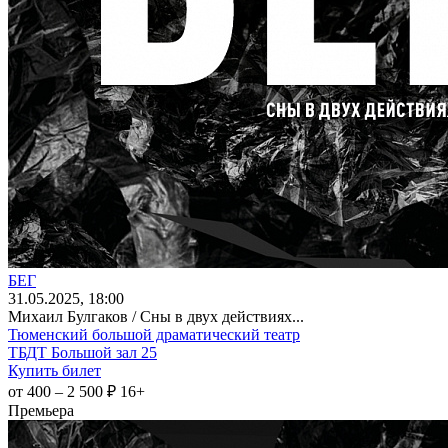
БЕГ
31
.05.2025
, 18:00
Михаил Булгаков / Сны в двух действиях...
Тюменский большой драматический театр
ТБДТ Большой зал 25
Купить билет
от 400 – 2 500 ₽
16+
Премьера