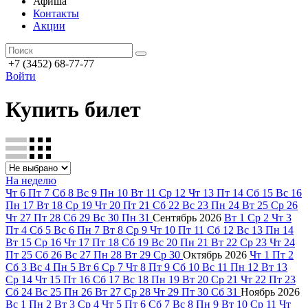
Афиша
Контакты
Акции
+7 (3452) 68-77-77
Войти
Купить билет
На неделю
Чт
6
Пт
7
Сб
8
Вс
9
Пн
10
Вт
11
Ср
12
Чт
13
Пт
14
Сб
15
Вс
16
Пн
17
Вт
18
Ср
19
Чт
20
Пт
21
Сб
22
Вс
23
Пн
24
Вт
25
Ср
26
Чт
27
Пт
28
Сб
29
Вс
30
Пн
31
Сентябрь
2026
Вт
1
Ср
2
Чт
3
Пт
4
Сб
5
Вс
6
Пн
7
Вт
8
Ср
9
Чт
10
Пт
11
Сб
12
Вс
13
Пн
14
Вт
15
Ср
16
Чт
17
Пт
18
Сб
19
Вс
20
Пн
21
Вт
22
Ср
23
Чт
24
Пт
25
Сб
26
Вс
27
Пн
28
Вт
29
Ср
30
Октябрь
2026
Чт
1
Пт
2
Сб
3
Вс
4
Пн
5
Вт
6
Ср
7
Чт
8
Пт
9
Сб
10
Вс
11
Пн
12
Вт
13
Ср
14
Чт
15
Пт
16
Сб
17
Вс
18
Пн
19
Вт
20
Ср
21
Чт
22
Пт
23
Сб
24
Вс
25
Пн
26
Вт
27
Ср
28
Чт
29
Пт
30
Сб
31
Ноябрь
2026
Вс
1
Пн
2
Вт
3
Ср
4
Чт
5
Пт
6
Сб
7
Вс
8
Пн
9
Вт
10
Ср
11
Чт