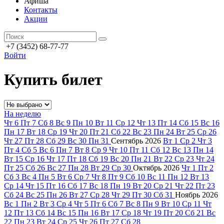
Афиша
Контакты
Акции
+7 (3452) 68-77-77
Войти
Купить билет
На неделю
Чт
6
Пт
7
Сб
8
Вс
9
Пн
10
Вт
11
Ср
12
Чт
13
Пт
14
Сб
15
Вс
16
Пн
17
Вт
18
Ср
19
Чт
20
Пт
21
Сб
22
Вс
23
Пн
24
Вт
25
Ср
26
Чт
27
Пт
28
Сб
29
Вс
30
Пн
31
Сентябрь
2026
Вт
1
Ср
2
Чт
3
Пт
4
Сб
5
Вс
6
Пн
7
Вт
8
Ср
9
Чт
10
Пт
11
Сб
12
Вс
13
Пн
14
Вт
15
Ср
16
Чт
17
Пт
18
Сб
19
Вс
20
Пн
21
Вт
22
Ср
23
Чт
24
Пт
25
Сб
26
Вс
27
Пн
28
Вт
29
Ср
30
Октябрь
2026
Чт
1
Пт
2
Сб
3
Вс
4
Пн
5
Вт
6
Ср
7
Чт
8
Пт
9
Сб
10
Вс
11
Пн
12
Вт
13
Ср
14
Чт
15
Пт
16
Сб
17
Вс
18
Пн
19
Вт
20
Ср
21
Чт
22
Пт
23
Сб
24
Вс
25
Пн
26
Вт
27
Ср
28
Чт
29
Пт
30
Сб
31
Ноябрь
2026
Вс
1
Пн
2
Вт
3
Ср
4
Чт
5
Пт
6
Сб
7
Вс
8
Пн
9
Вт
10
Ср
11
Чт
12
Пт
13
Сб
14
Вс
15
Пн
16
Вт
17
Ср
18
Чт
19
Пт
20
Сб
21
Вс
22
Пн
23
Вт
24
Ср
25
Чт
26
Пт
27
Сб
28