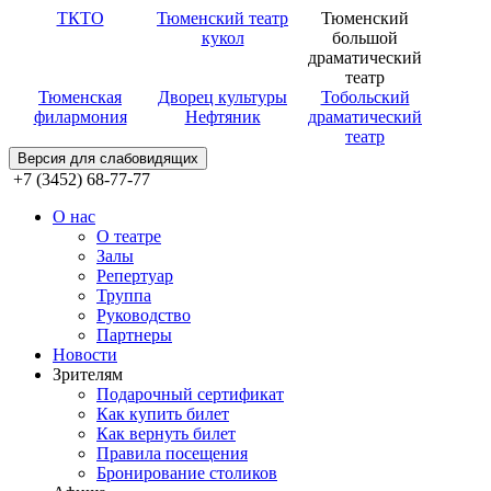
ТКТО
Тюменский театр
Тюменский
кукол
большой
драматический
театр
Тюменская
Дворец культуры
Тобольский
филармония
Нефтяник
драматический
театр
Версия для слабовидящих
+7 (3452) 68-77-77
О нас
О театре
Залы
Репертуар
Труппа
Руководство
Партнеры
Новости
Зрителям
Подарочный сертификат
Как купить билет
Как вернуть билет
Правила посещения
Бронирование столиков