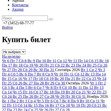
Афиша
Контакты
Акции
+7 (3452) 68-77-77
Войти
Купить билет
На неделю
Чт
6
Пт
7
Сб
8
Вс
9
Пн
10
Вт
11
Ср
12
Чт
13
Пт
14
Сб
15
Вс
16
Пн
17
Вт
18
Ср
19
Чт
20
Пт
21
Сб
22
Вс
23
Пн
24
Вт
25
Ср
26
Чт
27
Пт
28
Сб
29
Вс
30
Пн
31
Сентябрь
2026
Вт
1
Ср
2
Чт
3
Пт
4
Сб
5
Вс
6
Пн
7
Вт
8
Ср
9
Чт
10
Пт
11
Сб
12
Вс
13
Пн
14
Вт
15
Ср
16
Чт
17
Пт
18
Сб
19
Вс
20
Пн
21
Вт
22
Ср
23
Чт
24
Пт
25
Сб
26
Вс
27
Пн
28
Вт
29
Ср
30
Октябрь
2026
Чт
1
Пт
2
Сб
3
Вс
4
Пн
5
Вт
6
Ср
7
Чт
8
Пт
9
Сб
10
Вс
11
Пн
12
Вт
13
Ср
14
Чт
15
Пт
16
Сб
17
Вс
18
Пн
19
Вт
20
Ср
21
Чт
22
Пт
23
Сб
24
Вс
25
Пн
26
Вт
27
Ср
28
Чт
29
Пт
30
Сб
31
Ноябрь
2026
Вс
1
Пн
2
Вт
3
Ср
4
Чт
5
Пт
6
Сб
7
Вс
8
Пн
9
Вт
10
Ср
11
Чт
12
Пт
13
Сб
14
Вс
15
Пн
16
Вт
17
Ср
18
Чт
19
Пт
20
Сб
21
Вс
22
Пн
23
Вт
24
Ср
25
Чт
26
Пт
27
Сб
28