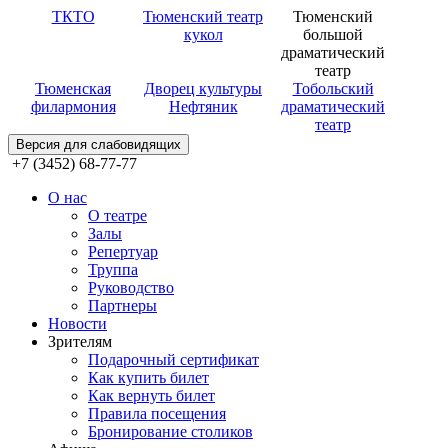
ТКТО
Тюменский театр
Тюменский
кукол
большой
драматический
театр
Тюменская
Дворец культуры
Тобольский
филармония
Нефтяник
драматический
театр
Версия для слабовидящих
+7 (3452) 68-77-77
О нас
О театре
Залы
Репертуар
Труппа
Руководство
Партнеры
Новости
Зрителям
Подарочный сертификат
Как купить билет
Как вернуть билет
Правила посещения
Бронирование столиков