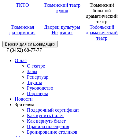
ТКТО
Тюменский театр
Тюменский
кукол
большой
драматический
театр
Тюменская
Дворец культуры
Тобольский
филармония
Нефтяник
драматический
театр
Версия для слабовидящих
+7 (3452) 68-77-77
О нас
О театре
Залы
Репертуар
Труппа
Руководство
Партнеры
Новости
Зрителям
Подарочный сертификат
Как купить билет
Как вернуть билет
Правила посещения
Бронирование столиков