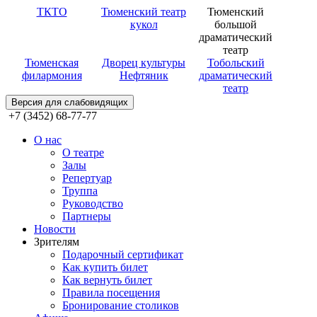
ТКТО
Тюменский театр
Тюменский
кукол
большой
драматический
театр
Тюменская
Дворец культуры
Тобольский
филармония
Нефтяник
драматический
театр
Версия для слабовидящих
+7 (3452) 68-77-77
О нас
О театре
Залы
Репертуар
Труппа
Руководство
Партнеры
Новости
Зрителям
Подарочный сертификат
Как купить билет
Как вернуть билет
Правила посещения
Бронирование столиков