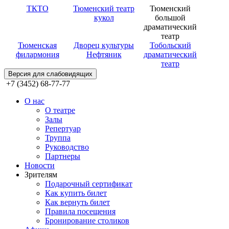
ТКТО
Тюменский театр
Тюменский
кукол
большой
драматический
театр
Тюменская
Дворец культуры
Тобольский
филармония
Нефтяник
драматический
театр
Версия для слабовидящих
+7 (3452) 68-77-77
О нас
О театре
Залы
Репертуар
Труппа
Руководство
Партнеры
Новости
Зрителям
Подарочный сертификат
Как купить билет
Как вернуть билет
Правила посещения
Бронирование столиков