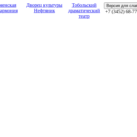
менская
Дворец культуры
Тобольский
Версия для сл
армония
Нефтяник
драматический
+7 (3452) 68-77
театр