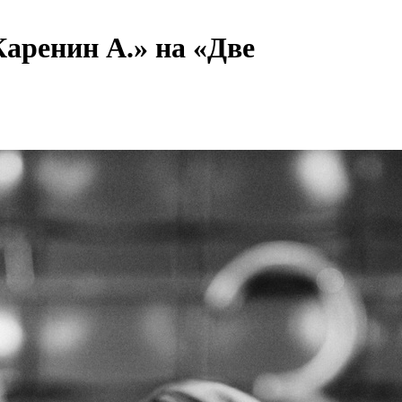
Каренин А.» на «Две