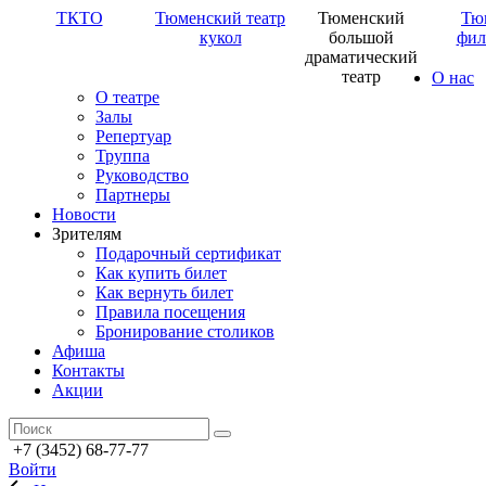
ТКТО
Тюменский театр
Тюменский
Тю
кукол
большой
фил
драматический
театр
О нас
О театре
Залы
Репертуар
Труппа
Руководство
Партнеры
Новости
Зрителям
Подарочный сертификат
Как купить билет
Как вернуть билет
Правила посещения
Бронирование столиков
Афиша
Контакты
Акции
+7 (3452) 68-77-77
Войти