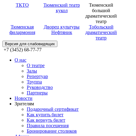
ТКТО
Тюменский театр
Тюменский
кукол
большой
драматический
театр
Тюменская
Дворец культуры
Тобольский
филармония
Нефтяник
драматический
театр
Версия для слабовидящих
+7 (3452) 68-77-77
О нас
О театре
Залы
Репертуар
Труппа
Руководство
Партнеры
Новости
Зрителям
Подарочный сертификат
Как купить билет
Как вернуть билет
Правила посещения
Бронирование столиков