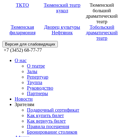
ТКТО
Тюменский театр
Тюменский
кукол
большой
драматический
театр
Тюменская
Дворец культуры
Тобольский
филармония
Нефтяник
драматический
театр
Версия для слабовидящих
+7 (3452) 68-77-77
О нас
О театре
Залы
Репертуар
Труппа
Руководство
Партнеры
Новости
Зрителям
Подарочный сертификат
Как купить билет
Как вернуть билет
Правила посещения
Бронирование столиков