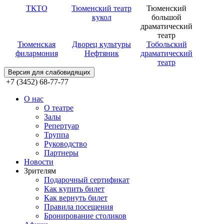
ТКТО
Тюменский театр
Тюменский
кукол
большой
драматический
театр
Тюменская
Дворец культуры
Тобольский
филармония
Нефтяник
драматический
театр
Версия для слабовидящих
+7 (3452) 68-77-77
О нас
О театре
Залы
Репертуар
Труппа
Руководство
Партнеры
Новости
Зрителям
Подарочный сертификат
Как купить билет
Как вернуть билет
Правила посещения
Бронирование столиков