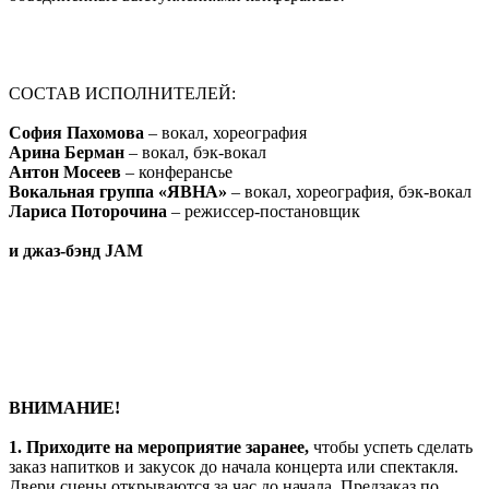
СОСТАВ ИСПОЛНИТЕЛЕЙ:
София Пахомова
– вокал, хореография
Арина Берман
– вокал, бэк-вокал
Антон Мосеев
– конферансье
Вокальная группа «
ЯВНА»
– вокал, хореография, бэк-вокал
Лариса Поторочина
– режиссер-постановщик
и джаз-бэнд JA
M
ВНИМАНИЕ!
1.
Приходите на мероприятие заранее,
чтобы успеть сделать
заказ напитков и закусок до начала концерта или спектакля.
Двери сцены открываются за час до начала. Предзаказ по