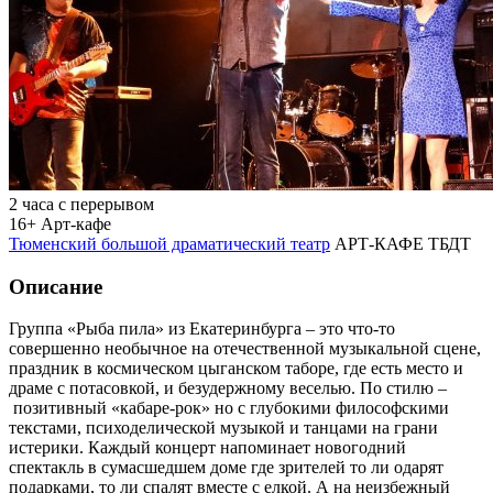
2 часа с перерывом
16+
Арт-кафе
Тюменский большой драматический театр
АРТ-КАФЕ ТБДТ
Описание
Группа «Рыба пила» из Екатеринбурга – это что-то
совершенно необычное на отечественной музыкальной сцене,
праздник в космическом цыганском таборе, где есть место и
драме с потасовкой, и безудержному веселью. По стилю –
позитивный «кабаре-рок» но с глубокими философскими
текстами, психоделической музыкой и танцами на грани
истерики. Каждый концерт напоминает новогодний
спектакль в сумасшедшем доме где зрителей то ли одарят
подарками, то ли спалят вместе с елкой. А на неизбежный