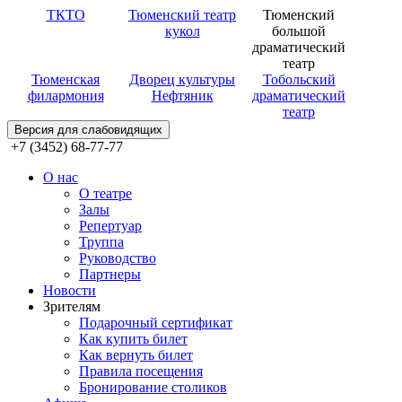
ТКТО
Тюменский театр
Тюменский
кукол
большой
драматический
театр
Тюменская
Дворец культуры
Тобольский
филармония
Нефтяник
драматический
театр
Версия для слабовидящих
+7 (3452) 68-77-77
О нас
О театре
Залы
Репертуар
Труппа
Руководство
Партнеры
Новости
Зрителям
Подарочный сертификат
Как купить билет
Как вернуть билет
Правила посещения
Бронирование столиков