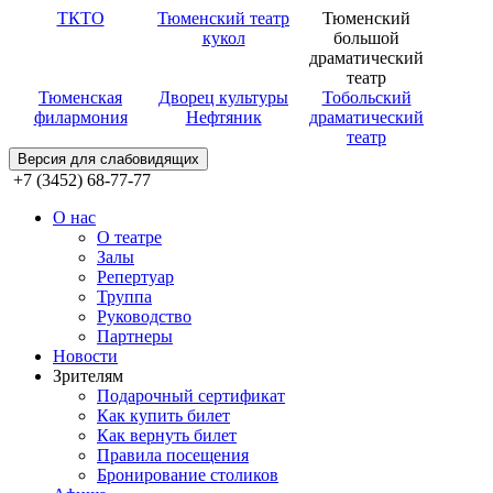
ТКТО
Тюменский театр
Тюменский
кукол
большой
драматический
театр
Тюменская
Дворец культуры
Тобольский
филармония
Нефтяник
драматический
театр
Версия для слабовидящих
+7 (3452) 68-77-77
О нас
О театре
Залы
Репертуар
Труппа
Руководство
Партнеры
Новости
Зрителям
Подарочный сертификат
Как купить билет
Как вернуть билет
Правила посещения
Бронирование столиков