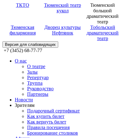
ТКТО
Тюменский театр
Тюменский
кукол
большой
драматический
театр
Тюменская
Дворец культуры
Тобольский
филармония
Нефтяник
драматический
театр
Версия для слабовидящих
+7 (3452) 68-77-77
О нас
О театре
Залы
Репертуар
Труппа
Руководство
Партнеры
Новости
Зрителям
Подарочный сертификат
Как купить билет
Как вернуть билет
Правила посещения
Бронирование столиков