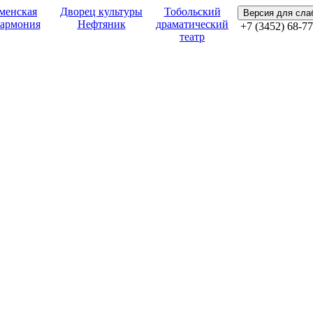
менская
Дворец культуры
Тобольский
Версия для сл
армония
Нефтяник
драматический
+7 (3452) 68-77
театр