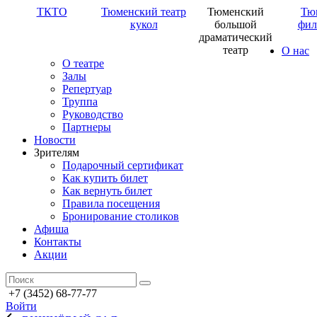
ТКТО
Тюменский театр
Тюменский
Тю
кукол
большой
фил
драматический
театр
О нас
О театре
Залы
Репертуар
Труппа
Руководство
Партнеры
Новости
Зрителям
Подарочный сертификат
Как купить билет
Как вернуть билет
Правила посещения
Бронирование столиков
Афиша
Контакты
Акции
+7 (3452) 68-77-77
Войти