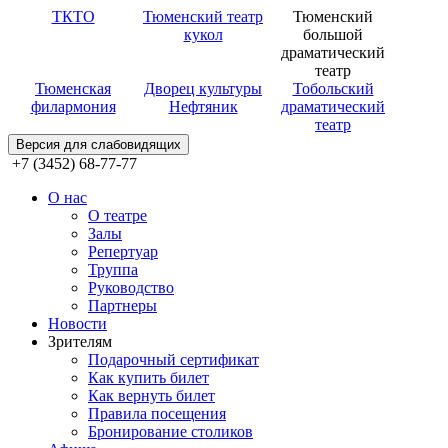
ТКТО
Тюменский театр
Тюменский
кукол
большой
драматический
театр
Тюменская
Дворец культуры
Тобольский
филармония
Нефтяник
драматический
театр
Версия для слабовидящих
+7 (3452) 68-77-77
О нас
О театре
Залы
Репертуар
Труппа
Руководство
Партнеры
Новости
Зрителям
Подарочный сертификат
Как купить билет
Как вернуть билет
Правила посещения
Бронирование столиков