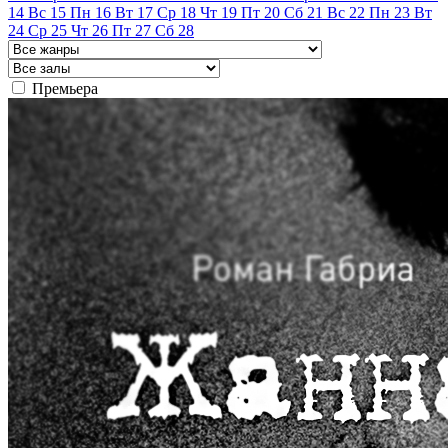
14
Вс
15
Пн
16
Вт
17
Ср
18
Чт
19
Пт
20
Сб
21
Вс
22
Пн
23
Вт
24
Ср
25
Чт
26
Пт
27
Сб
28
Премьера