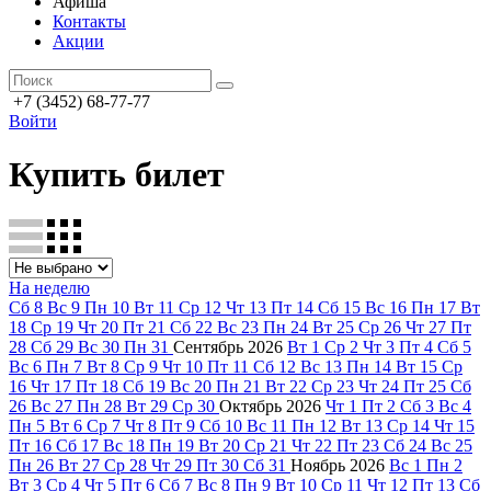
Афиша
Контакты
Акции
+7 (3452) 68-77-77
Войти
Купить билет
На неделю
Сб
8
Вс
9
Пн
10
Вт
11
Ср
12
Чт
13
Пт
14
Сб
15
Вс
16
Пн
17
Вт
18
Ср
19
Чт
20
Пт
21
Сб
22
Вс
23
Пн
24
Вт
25
Ср
26
Чт
27
Пт
28
Сб
29
Вс
30
Пн
31
Сентябрь
2026
Вт
1
Ср
2
Чт
3
Пт
4
Сб
5
Вс
6
Пн
7
Вт
8
Ср
9
Чт
10
Пт
11
Сб
12
Вс
13
Пн
14
Вт
15
Ср
16
Чт
17
Пт
18
Сб
19
Вс
20
Пн
21
Вт
22
Ср
23
Чт
24
Пт
25
Сб
26
Вс
27
Пн
28
Вт
29
Ср
30
Октябрь
2026
Чт
1
Пт
2
Сб
3
Вс
4
Пн
5
Вт
6
Ср
7
Чт
8
Пт
9
Сб
10
Вс
11
Пн
12
Вт
13
Ср
14
Чт
15
Пт
16
Сб
17
Вс
18
Пн
19
Вт
20
Ср
21
Чт
22
Пт
23
Сб
24
Вс
25
Пн
26
Вт
27
Ср
28
Чт
29
Пт
30
Сб
31
Ноябрь
2026
Вс
1
Пн
2
Вт
3
Ср
4
Чт
5
Пт
6
Сб
7
Вс
8
Пн
9
Вт
10
Ср
11
Чт
12
Пт
13
Сб