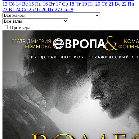
13
Сб
14
Вс
15
Пн
16
Вт
17
Ср
18
Чт
19
Пт
20
Сб
21
Вс
22
Пн
23
Вт
24
Ср
25
Чт
26
Пт
27
Сб
28
Премьера