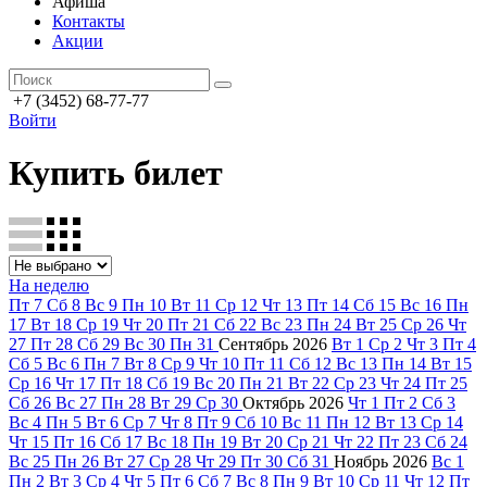
Афиша
Контакты
Акции
+7 (3452) 68-77-77
Войти
Купить билет
На неделю
Пт
7
Сб
8
Вс
9
Пн
10
Вт
11
Ср
12
Чт
13
Пт
14
Сб
15
Вс
16
Пн
17
Вт
18
Ср
19
Чт
20
Пт
21
Сб
22
Вс
23
Пн
24
Вт
25
Ср
26
Чт
27
Пт
28
Сб
29
Вс
30
Пн
31
Сентябрь
2026
Вт
1
Ср
2
Чт
3
Пт
4
Сб
5
Вс
6
Пн
7
Вт
8
Ср
9
Чт
10
Пт
11
Сб
12
Вс
13
Пн
14
Вт
15
Ср
16
Чт
17
Пт
18
Сб
19
Вс
20
Пн
21
Вт
22
Ср
23
Чт
24
Пт
25
Сб
26
Вс
27
Пн
28
Вт
29
Ср
30
Октябрь
2026
Чт
1
Пт
2
Сб
3
Вс
4
Пн
5
Вт
6
Ср
7
Чт
8
Пт
9
Сб
10
Вс
11
Пн
12
Вт
13
Ср
14
Чт
15
Пт
16
Сб
17
Вс
18
Пн
19
Вт
20
Ср
21
Чт
22
Пт
23
Сб
24
Вс
25
Пн
26
Вт
27
Ср
28
Чт
29
Пт
30
Сб
31
Ноябрь
2026
Вс
1
Пн
2
Вт
3
Ср
4
Чт
5
Пт
6
Сб
7
Вс
8
Пн
9
Вт
10
Ср
11
Чт
12
Пт