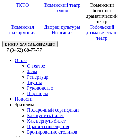
ТКТО
Тюменский театр
Тюменский
кукол
большой
драматический
театр
Тюменская
Дворец культуры
Тобольский
филармония
Нефтяник
драматический
театр
Версия для слабовидящих
+7 (3452) 68-77-77
О нас
О театре
Залы
Репертуар
Труппа
Руководство
Партнеры
Новости
Зрителям
Подарочный сертификат
Как купить билет
Как вернуть билет
Правила посещения
Бронирование столиков