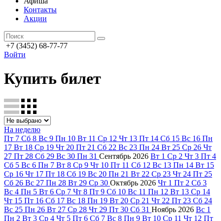
Афиша
Контакты
Акции
+7 (3452) 68-77-77
Войти
Купить билет
На неделю
Пт
7
Сб
8
Вс
9
Пн
10
Вт
11
Ср
12
Чт
13
Пт
14
Сб
15
Вс
16
Пн
17
Вт
18
Ср
19
Чт
20
Пт
21
Сб
22
Вс
23
Пн
24
Вт
25
Ср
26
Чт
27
Пт
28
Сб
29
Вс
30
Пн
31
Сентябрь
2026
Вт
1
Ср
2
Чт
3
Пт
4
Сб
5
Вс
6
Пн
7
Вт
8
Ср
9
Чт
10
Пт
11
Сб
12
Вс
13
Пн
14
Вт
15
Ср
16
Чт
17
Пт
18
Сб
19
Вс
20
Пн
21
Вт
22
Ср
23
Чт
24
Пт
25
Сб
26
Вс
27
Пн
28
Вт
29
Ср
30
Октябрь
2026
Чт
1
Пт
2
Сб
3
Вс
4
Пн
5
Вт
6
Ср
7
Чт
8
Пт
9
Сб
10
Вс
11
Пн
12
Вт
13
Ср
14
Чт
15
Пт
16
Сб
17
Вс
18
Пн
19
Вт
20
Ср
21
Чт
22
Пт
23
Сб
24
Вс
25
Пн
26
Вт
27
Ср
28
Чт
29
Пт
30
Сб
31
Ноябрь
2026
Вс
1
Пн
2
Вт
3
Ср
4
Чт
5
Пт
6
Сб
7
Вс
8
Пн
9
Вт
10
Ср
11
Чт
12
Пт