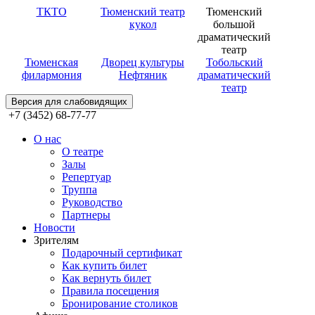
ТКТО
Тюменский театр
Тюменский
кукол
большой
драматический
театр
Тюменская
Дворец культуры
Тобольский
филармония
Нефтяник
драматический
театр
Версия для слабовидящих
+7 (3452) 68-77-77
О нас
О театре
Залы
Репертуар
Труппа
Руководство
Партнеры
Новости
Зрителям
Подарочный сертификат
Как купить билет
Как вернуть билет
Правила посещения
Бронирование столиков