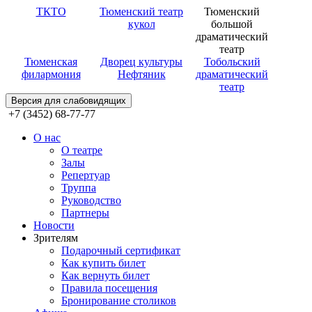
ТКТО
Тюменский театр
Тюменский
кукол
большой
драматический
театр
Тюменская
Дворец культуры
Тобольский
филармония
Нефтяник
драматический
театр
Версия для слабовидящих
+7 (3452) 68-77-77
О нас
О театре
Залы
Репертуар
Труппа
Руководство
Партнеры
Новости
Зрителям
Подарочный сертификат
Как купить билет
Как вернуть билет
Правила посещения
Бронирование столиков