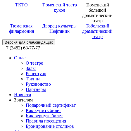
ТКТО
Тюменский театр
Тюменский
кукол
большой
драматический
театр
Тюменская
Дворец культуры
Тобольский
филармония
Нефтяник
драматический
театр
Версия для слабовидящих
+7 (3452) 68-77-77
О нас
О театре
Залы
Репертуар
Труппа
Руководство
Партнеры
Новости
Зрителям
Подарочный сертификат
Как купить билет
Как вернуть билет
Правила посещения
Бронирование столиков