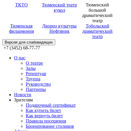
ТКТО
Тюменский театр
Тюменский
кукол
большой
драматический
театр
Тюменская
Дворец культуры
Тобольский
филармония
Нефтяник
драматический
театр
Версия для слабовидящих
+7 (3452) 68-77-77
О нас
О театре
Залы
Репертуар
Труппа
Руководство
Партнеры
Новости
Зрителям
Подарочный сертификат
Как купить билет
Как вернуть билет
Правила посещения
Бронирование столиков