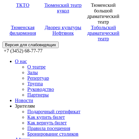
ТКТО
Тюменский театр
Тюменский
кукол
большой
драматический
театр
Тюменская
Дворец культуры
Тобольский
филармония
Нефтяник
драматический
театр
Версия для слабовидящих
+7 (3452) 68-77-77
О нас
О театре
Залы
Репертуар
Труппа
Руководство
Партнеры
Новости
Зрителям
Подарочный сертификат
Как купить билет
Как вернуть билет
Правила посещения
Бронирование столиков