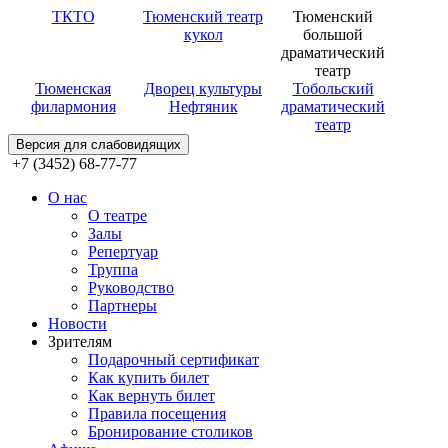
ТКТО
Тюменский театр
Тюменский
кукол
большой
драматический
театр
Тюменская
Дворец культуры
Тобольский
филармония
Нефтяник
драматический
театр
Версия для слабовидящих
+7 (3452) 68-77-77
О нас
О театре
Залы
Репертуар
Труппа
Руководство
Партнеры
Новости
Зрителям
Подарочный сертификат
Как купить билет
Как вернуть билет
Правила посещения
Бронирование столиков