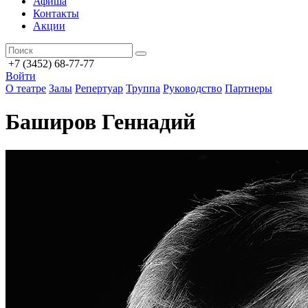
Афиша
Контакты
Акции
+7 (3452) 68-77-77
Войти
О театре
Залы
Репертуар
Труппа
Руководство
Партнеры
Баширов Геннадий