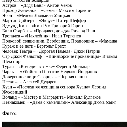
Пьер Огюстен Бомарше
Астров – «Дядя Ваня» Антон Чехов
Прохор Железнов – «Семья» Максим Горький
Ясон – «Медея» Людмила Улицкая
Мартин Дайзерт – «Эквус» Питер Шеффер
Эдмунд Кин – «Кин IV» Григорий Горин
Билл Старбак – «Продавец дождя» Ричард Нэш
Тропачев – «Нахлебник» Иван Тургенев
Полковой священник, Вербовщик, Прапорщик – «Мамаша
Кураж и ее дети» Бертольт Брехт
Человек Театра – «Дорогая Памела» Джон Патрик
Сэр Джон Фальстаф – «Виндзорские проказницы» Вильям
Шекспир
Тураи – «Комедия в замке» Ференц Мольнар
Чарльз – «Убийство Гонзаго» Недялко Йорданов
Доверенное лицо Сфорцы – «Черная панна
Несвижа» Алексей Дударев
Хуан – «Последняя женщина сеньора Хуана» Леонид
Жуховицкий
Воланд – «Мастер и Маграрита» Михаил Булгаков
Незнакомец – «Дама с камелиями» Александр Дюма (сын)
Фото: