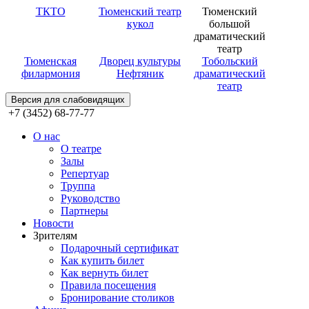
ТКТО
Тюменский театр
Тюменский
кукол
большой
драматический
театр
Тюменская
Дворец культуры
Тобольский
филармония
Нефтяник
драматический
театр
Версия для слабовидящих
+7 (3452) 68-77-77
О нас
О театре
Залы
Репертуар
Труппа
Руководство
Партнеры
Новости
Зрителям
Подарочный сертификат
Как купить билет
Как вернуть билет
Правила посещения
Бронирование столиков