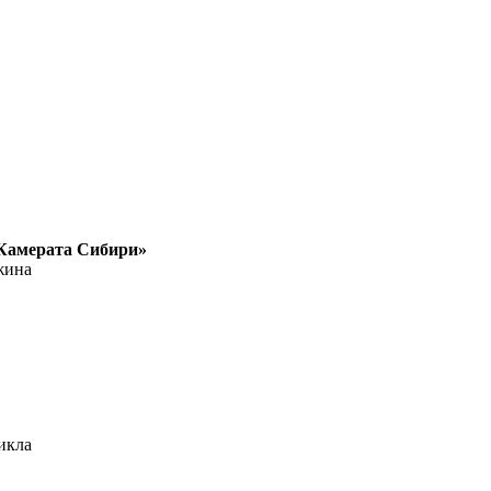
«Камерата Сибири»
жина
икла