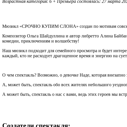
Возрастная категория: 6 +
Премьера состоялась: 27 марта 20
Мюзикл «СРОЧНО КУПИМ СЛОНА» создан по мотивам совсем не
Композитор Ольга Шайдуллина и автор либретто Алина Байбан
комедии, приключениям и волшебству!
Наш мюзикл подходит для семейного просмотра и будет интер
каждый, кто не расходует драгоценное время и энергию на суету
О чем спектакль? Возможно, о девочке Наде, которая внезапно з
А, может быть, спектакль обо всех жителях небольшого уездног
А может быть, спектакль о нас с вами, ведь этих героев мы встр
Создатели спектакля: