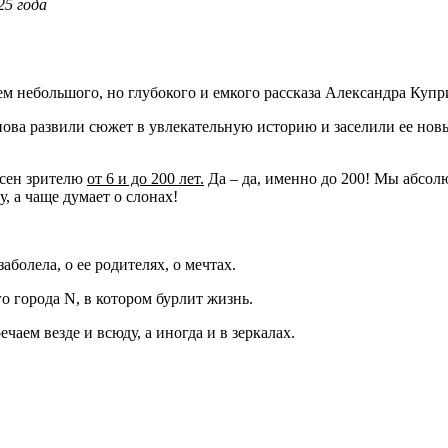
25 года
большого, но глубокого и емкого рассказа Александра Купр
ова развили сюжет в увлекательную историю и заселили ее новы
есен зрителю
от 6 и до 200 лет.
Да – да, именно до 200! Мы абсол
, а чаще думает о слонах!
аболела, о ее родителях, о мечтах.
о города N, в котором бурлит жизнь.
ечаем везде и всюду, а иногда и в зеркалах.