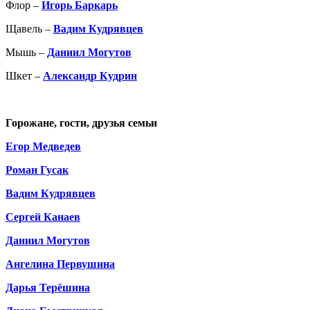
Флор –
Игорь Баркарь
Щавель –
Вадим Кудрявцев
Мышь –
Даниил Могутов
Шкет –
Александр Кудрин
Горожане, гости, друзья семьи
Егор Медведев
Роман Гусак
Вадим Кудрявцев
Сергей Канаев
Даниил Могутов
Ангелина Первушина
Дарья Терёшина