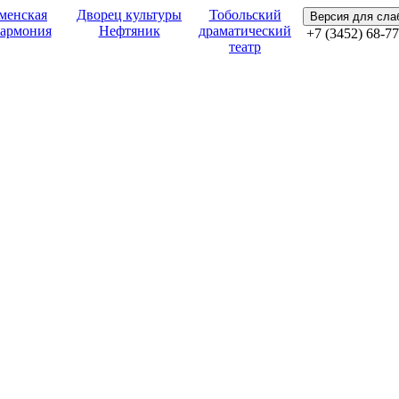
менская
Дворец культуры
Тобольский
Версия для сл
армония
Нефтяник
драматический
+7 (3452) 68-77
театр