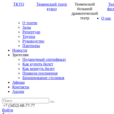
ТКТО
Тюменский театр
Тюменский
Тю
кукол
большой
фил
драматический
театр
О нас
О театре
Залы
Репертуар
Труппа
Руководство
Партнеры
Новости
Зрителям
Подарочный сертификат
Как купить билет
Как вернуть билет
Правила посещения
Бронирование столиков
Афиша
Контакты
Акции
+7 (3452) 68-77-77
Войти