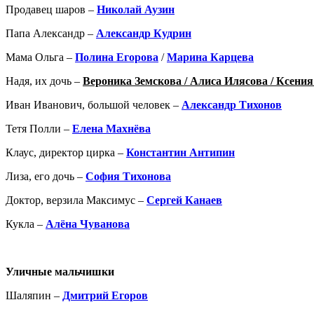
Продавец шаров –
Николай Аузин
Папа Александр –
Александр Кудрин
Мама Ольга –
Полина Егорова
/
Марина Карцева
Надя, их дочь –
Вероника Земскова / Алиса Илясова / Ксени
Иван Иванович, большой человек –
Александр Тихонов
Тетя Полли –
Елена Махнёва
Клаус, директор цирка –
Константин Антипин
Лиза, его дочь –
София Тихонова
Доктор, верзила Максимус –
Сергей Канаев
Кукла –
Алёна Чуванова
Уличные мальчишки
Шаляпин –
Дмитрий Егоров