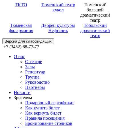
ТКТО
Тюменский театр
Тюменский
кукол
большой
драматический
театр
Тюменская
Дворец культуры
Тобольский
филармония
Нефтяник
драматический
театр
Версия для слабовидящих
+7 (3452) 68-77-77
О нас
О театре
Залы
Репертуар
Труппа
Руководство
Партнеры
Новости
Зрителям
Подарочный сертификат
Как купить билет
Как вернуть билет
Правила посещения
Бронирование столиков