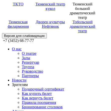
ТКТО
Тюменский театр
Тюменский
кукол
большой
драматический
театр
Тюменская
Дворец культуры
Тобольский
филармония
Нефтяник
драматический
театр
Версия для слабовидящих
+7 (3452) 68-77-77
О нас
О театре
Залы
Репертуар
Труппа
Руководство
Партнеры
Новости
Зрителям
Подарочный сертификат
Как купить билет
Как вернуть билет
Правила посещения
Бронирование столиков