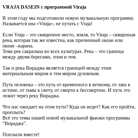
VRAJA DASEIN с программой Viraja
В этом году мы подготовили новую музыкальную программу.
Называется она «Viraja», не путать с Vraja!
Если Vraja – это священное место, земля, то Viraja – священная
река, которая так же известна, как причинный океан или
океан –карана.
Тема рек сакральна во всех культурах. Река – это граница
между двумя берегами, этим и тем.
Так и река Вираджа является границей между этим
материальным миром и тем миром духовным.
Путь человека – это путь от временного в вечному, от лжи к
истине, от тьмы к свету, от смерти к бессмертию. И путь это
лежит через реку Вираджа.
Что нас ожидает на этом пути? Куда он ведет? Как его пройти,
проплыть?
Всё это темы нашей новой музыкальной фьюжн программы
“Вираджа”.
Поплыли вместе!