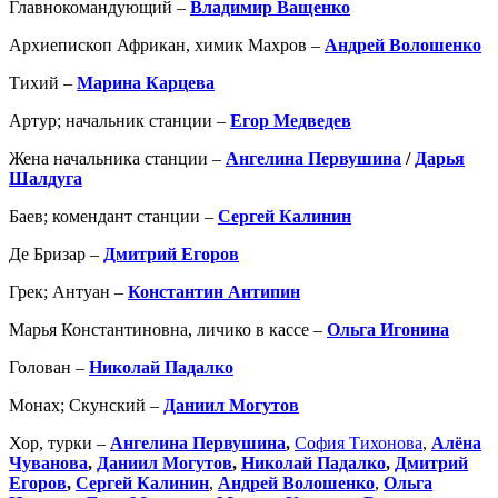
Главнокомандующий –
Владимир Ващенко
Архиепископ Африкан, химик Махров –
Андрей Волошенко
Тихий –
Марина Карцева
Артур; начальник станции –
Егор Медведев
Жена начальника станции –
Ангелина Первушина
/
Дарья
Шалдуга
Баев; комендант станции –
Сергей Калинин
Де Бризар –
Дмитрий Егоров
Грек; Антуан –
Константин Антипин
Марья Константиновна, личико в кассе –
Ольга Игонина
Голован –
Николай Падалко
Монах; Скунский –
Даниил Могутов
Хор, турки –
Ангелина Первушина
,
София Тихонова
,
Алёна
Чуванова
,
Даниил Могутов
,
Николай Падалко
,
Дмитрий
Егоров
,
Сергей Калинин
,
Андрей Волошенко
,
Ольга