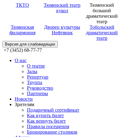
ТКТО
Тюменский театр
Тюменский
кукол
большой
драматический
театр
Тюменская
Дворец культуры
Тобольский
филармония
Нефтяник
драматический
театр
Версия для слабовидящих
+7 (3452) 68-77-77
О нас
О театре
Залы
Репертуар
Труппа
Руководство
Партнеры
Новости
Зрителям
Подарочный сертификат
Как купить билет
Как вернуть билет
Правила посещения
Бронирование столиков