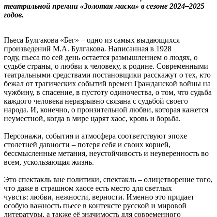
театральной премии «Золотая маска» в сезоне 2024–2025
годов.
Пьеса Булгакова «Бег» – одно из самых выдающихся
произведений М.А. Булгакова. Написанная в 1928
году, пьеса по сей день остается размышлением о людях, о
судьбе страны, о любви к человеку, к родине. Современными
театральными средствами постановщики расскажут о тех, кто
бежал от трагических событий времен Гражданской войны на
чужбину, в спасение, в пустоту одиночества, о том, что судьба
каждого человека неразрывно связана с судьбой своего
народа. И, конечно, о пронзительной любви, которая кажется
неуместной, когда в мире царят хаос, кровь и борьба.
Персонажи, события и атмосфера соответствуют эпохе
столетней давности – потеря себя и своих корней,
бессмысленные метания, неустойчивость и неуверенность во
всем, ускользающая жизнь.
Это спектакль вне политики, спектакль – олицетворение того,
что даже в страшном хаосе есть место для светлых
чувств: любви, нежности, верности. Именно это придает
особую важность пьесе в контексте русской и мировой
литературы, а также её значимость для современного