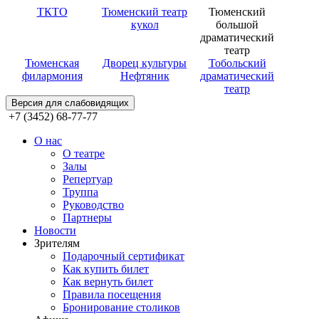
ТКТО
Тюменский театр
Тюменский
кукол
большой
драматический
театр
Тюменская
Дворец культуры
Тобольский
филармония
Нефтяник
драматический
театр
Версия для слабовидящих
+7 (3452) 68-77-77
О нас
О театре
Залы
Репертуар
Труппа
Руководство
Партнеры
Новости
Зрителям
Подарочный сертификат
Как купить билет
Как вернуть билет
Правила посещения
Бронирование столиков