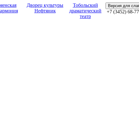
менская
Дворец культуры
Тобольский
Версия для сл
армония
Нефтяник
драматический
+7 (3452) 68-77
театр