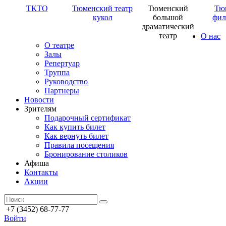
ТКТО
Тюменский театр
Тюменский
Тю
кукол
большой
фил
драматический
театр
О нас
О театре
Залы
Репертуар
Труппа
Руководство
Партнеры
Новости
Зрителям
Подарочный сертификат
Как купить билет
Как вернуть билет
Правила посещения
Бронирование столиков
Афиша
Контакты
Акции
+7 (3452) 68-77-77
Войти