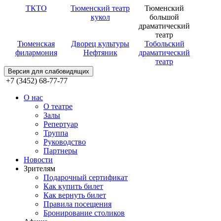
ТКТО
Тюменский театр
Тюменский
кукол
большой
драматический
театр
Тюменская
Дворец культуры
Тобольский
филармония
Нефтяник
драматический
театр
Версия для слабовидящих
+7 (3452) 68-77-77
О нас
О театре
Залы
Репертуар
Труппа
Руководство
Партнеры
Новости
Зрителям
Подарочный сертификат
Как купить билет
Как вернуть билет
Правила посещения
Бронирование столиков