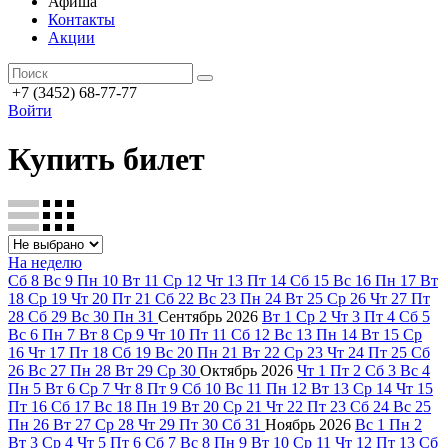
Афиша
Контакты
Акции
+7 (3452) 68-77-77
Войти
Купить билет
На неделю
Сб
8
Вс
9
Пн
10
Вт
11
Ср
12
Чт
13
Пт
14
Сб
15
Вс
16
Пн
17
Вт
18
Ср
19
Чт
20
Пт
21
Сб
22
Вс
23
Пн
24
Вт
25
Ср
26
Чт
27
Пт
28
Сб
29
Вс
30
Пн
31
Сентябрь
2026
Вт
1
Ср
2
Чт
3
Пт
4
Сб
5
Вс
6
Пн
7
Вт
8
Ср
9
Чт
10
Пт
11
Сб
12
Вс
13
Пн
14
Вт
15
Ср
16
Чт
17
Пт
18
Сб
19
Вс
20
Пн
21
Вт
22
Ср
23
Чт
24
Пт
25
Сб
26
Вс
27
Пн
28
Вт
29
Ср
30
Октябрь
2026
Чт
1
Пт
2
Сб
3
Вс
4
Пн
5
Вт
6
Ср
7
Чт
8
Пт
9
Сб
10
Вс
11
Пн
12
Вт
13
Ср
14
Чт
15
Пт
16
Сб
17
Вс
18
Пн
19
Вт
20
Ср
21
Чт
22
Пт
23
Сб
24
Вс
25
Пн
26
Вт
27
Ср
28
Чт
29
Пт
30
Сб
31
Ноябрь
2026
Вс
1
Пн
2
Вт
3
Ср
4
Чт
5
Пт
6
Сб
7
Вс
8
Пн
9
Вт
10
Ср
11
Чт
12
Пт
13
Сб