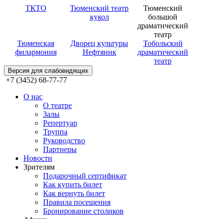
ТКТО
Тюменский театр
Тюменский
кукол
большой
драматический
театр
Тюменская
Дворец культуры
Тобольский
филармония
Нефтяник
драматический
театр
Версия для слабовидящих
+7 (3452) 68-77-77
О нас
О театре
Залы
Репертуар
Труппа
Руководство
Партнеры
Новости
Зрителям
Подарочный сертификат
Как купить билет
Как вернуть билет
Правила посещения
Бронирование столиков