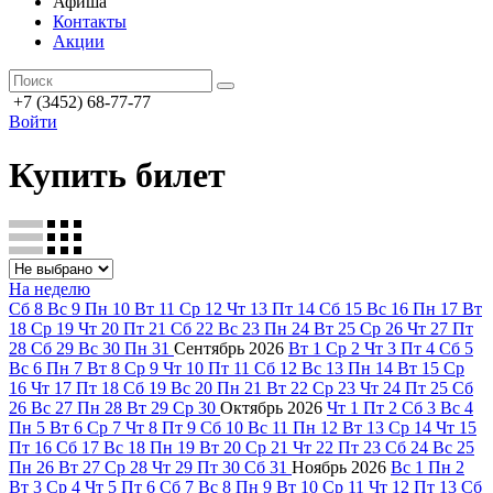
Афиша
Контакты
Акции
+7 (3452) 68-77-77
Войти
Купить билет
На неделю
Сб
8
Вс
9
Пн
10
Вт
11
Ср
12
Чт
13
Пт
14
Сб
15
Вс
16
Пн
17
Вт
18
Ср
19
Чт
20
Пт
21
Сб
22
Вс
23
Пн
24
Вт
25
Ср
26
Чт
27
Пт
28
Сб
29
Вс
30
Пн
31
Сентябрь
2026
Вт
1
Ср
2
Чт
3
Пт
4
Сб
5
Вс
6
Пн
7
Вт
8
Ср
9
Чт
10
Пт
11
Сб
12
Вс
13
Пн
14
Вт
15
Ср
16
Чт
17
Пт
18
Сб
19
Вс
20
Пн
21
Вт
22
Ср
23
Чт
24
Пт
25
Сб
26
Вс
27
Пн
28
Вт
29
Ср
30
Октябрь
2026
Чт
1
Пт
2
Сб
3
Вс
4
Пн
5
Вт
6
Ср
7
Чт
8
Пт
9
Сб
10
Вс
11
Пн
12
Вт
13
Ср
14
Чт
15
Пт
16
Сб
17
Вс
18
Пн
19
Вт
20
Ср
21
Чт
22
Пт
23
Сб
24
Вс
25
Пн
26
Вт
27
Ср
28
Чт
29
Пт
30
Сб
31
Ноябрь
2026
Вс
1
Пн
2
Вт
3
Ср
4
Чт
5
Пт
6
Сб
7
Вс
8
Пн
9
Вт
10
Ср
11
Чт
12
Пт
13
Сб