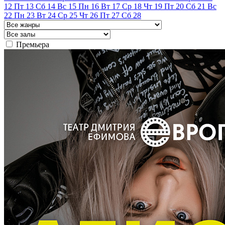
12
Пт
13
Сб
14
Вс
15
Пн
16
Вт
17
Ср
18
Чт
19
Пт
20
Сб
21
Вс
22
Пн
23
Вт
24
Ср
25
Чт
26
Пт
27
Сб
28
Премьера