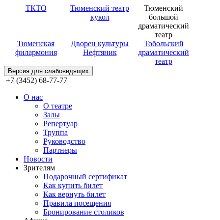
ТКТО
Тюменский театр
Тюменский
кукол
большой
драматический
театр
Тюменская
Дворец культуры
Тобольский
филармония
Нефтяник
драматический
театр
Версия для слабовидящих
+7 (3452) 68-77-77
О нас
О театре
Залы
Репертуар
Труппа
Руководство
Партнеры
Новости
Зрителям
Подарочный сертификат
Как купить билет
Как вернуть билет
Правила посещения
Бронирование столиков