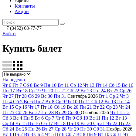
Афиша
Контакты
Акции
+7 (3452) 68-77-77
Войти
Купить билет
На неделю
Чт
6
Пт
7
Сб
8
Вс
9
Пн
10
Вт
11
Ср
12
Чт
13
Пт
14
Сб
15
Вс
16
Пн
17
Вт
18
Ср
19
Чт
20
Пт
21
Сб
22
Вс
23
Пн
24
Вт
25
Ср
26
Чт
27
Пт
28
Сб
29
Вс
30
Пн
31
Сентябрь
2026
Вт
1
Ср
2
Чт
3
Пт
4
Сб
5
Вс
6
Пн
7
Вт
8
Ср
9
Чт
10
Пт
11
Сб
12
Вс
13
Пн
14
Вт
15
Ср
16
Чт
17
Пт
18
Сб
19
Вс
20
Пн
21
Вт
22
Ср
23
Чт
24
Пт
25
Сб
26
Вс
27
Пн
28
Вт
29
Ср
30
Октябрь
2026
Чт
1
Пт
2
Сб
3
Вс
4
Пн
5
Вт
6
Ср
7
Чт
8
Пт
9
Сб
10
Вс
11
Пн
12
Вт
13
Ср
14
Чт
15
Пт
16
Сб
17
Вс
18
Пн
19
Вт
20
Ср
21
Чт
22
Пт
23
Сб
24
Вс
25
Пн
26
Вт
27
Ср
28
Чт
29
Пт
30
Сб
31
Ноябрь
2026
Вс
1
Пн
2
Вт
3
Ср
4
Чт
5
Пт
6
Сб
7
Вс
8
Пн
9
Вт
10
Ср
11
Чт