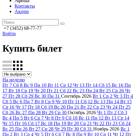
Афиша
Контакты
Акции
+7 (3452) 68-77-77
Войти
Купить билет
На неделю
Пт
7
Сб
8
Вс
9
Пн
10
Вт
11
Ср
12
Чт
13
Пт
14
Сб
15
Вс
16
Пн
17
Вт
18
Ср
19
Чт
20
Пт
21
Сб
22
Вс
23
Пн
24
Вт
25
Ср
26
Чт
27
Пт
28
Сб
29
Вс
30
Пн
31
Сентябрь
2026
Вт
1
Ср
2
Чт
3
Пт
4
Сб
5
Вс
6
Пн
7
Вт
8
Ср
9
Чт
10
Пт
11
Сб
12
Вс
13
Пн
14
Вт
15
Ср
16
Чт
17
Пт
18
Сб
19
Вс
20
Пн
21
Вт
22
Ср
23
Чт
24
Пт
25
Сб
26
Вс
27
Пн
28
Вт
29
Ср
30
Октябрь
2026
Чт
1
Пт
2
Сб
3
Вс
4
Пн
5
Вт
6
Ср
7
Чт
8
Пт
9
Сб
10
Вс
11
Пн
12
Вт
13
Ср
14
Чт
15
Пт
16
Сб
17
Вс
18
Пн
19
Вт
20
Ср
21
Чт
22
Пт
23
Сб
24
Вс
25
Пн
26
Вт
27
Ср
28
Чт
29
Пт
30
Сб
31
Ноябрь
2026
Вс
1
Пн
2
Вт
3
Ср
4
Чт
5
Пт
6
Сб
7
Вс
8
Пн
9
Вт
10
Ср
11
Чт
12
Пт