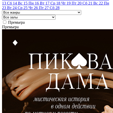
13
Сб
14
Вс
15
Пн
16
Вт
17
Ср
18
Чт
19
Пт
20
Сб
21
Вс
22
Пн
23
Вт
24
Ср
25
Чт
26
Пт
27
Сб
28
Премьера
Премьера