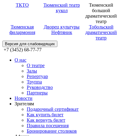
ТКТО
Тюменский театр
Тюменский
кукол
большой
драматический
театр
Тюменская
Дворец культуры
Тобольский
филармония
Нефтяник
драматический
театр
Версия для слабовидящих
+7 (3452) 68-77-77
О нас
О театре
Залы
Репертуар
Труппа
Руководство
Партнеры
Новости
Зрителям
Подарочный сертификат
Как купить билет
Как вернуть билет
Правила посещения
Бронирование столиков