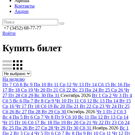
Афиша
Контакты
Акции
+7 (3452) 68-77-77
Войти
Купить билет
На неделю
Пт
7
Сб
8
Вс
9
Пн
10
Вт
11
Ср
12
Чт
13
Пт
14
Сб
15
Вс
16
Пн
17
Вт
18
Ср
19
Чт
20
Пт
21
Сб
22
Вс
23
Пн
24
Вт
25
Ср
26
Чт
27
Пт
28
Сб
29
Вс
30
Пн
31
Сентябрь
2026
Вт
1
Ср
2
Чт
3
Пт
4
Сб
5
Вс
6
Пн
7
Вт
8
Ср
9
Чт
10
Пт
11
Сб
12
Вс
13
Пн
14
Вт
15
Ср
16
Чт
17
Пт
18
Сб
19
Вс
20
Пн
21
Вт
22
Ср
23
Чт
24
Пт
25
Сб
26
Вс
27
Пн
28
Вт
29
Ср
30
Октябрь
2026
Чт
1
Пт
2
Сб
3
Вс
4
Пн
5
Вт
6
Ср
7
Чт
8
Пт
9
Сб
10
Вс
11
Пн
12
Вт
13
Ср
14
Чт
15
Пт
16
Сб
17
Вс
18
Пн
19
Вт
20
Ср
21
Чт
22
Пт
23
Сб
24
Вс
25
Пн
26
Вт
27
Ср
28
Чт
29
Пт
30
Сб
31
Ноябрь
2026
Вс
1
Пн
2
Вт
3
Ср
4
Чт
5
Пт
6
Сб
7
Вс
8
Пн
9
Вт
10
Ср
11
Чт
12
Пт