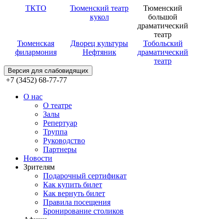
ТКТО
Тюменский театр
Тюменский
кукол
большой
драматический
театр
Тюменская
Дворец культуры
Тобольский
филармония
Нефтяник
драматический
театр
Версия для слабовидящих
+7 (3452) 68-77-77
О нас
О театре
Залы
Репертуар
Труппа
Руководство
Партнеры
Новости
Зрителям
Подарочный сертификат
Как купить билет
Как вернуть билет
Правила посещения
Бронирование столиков