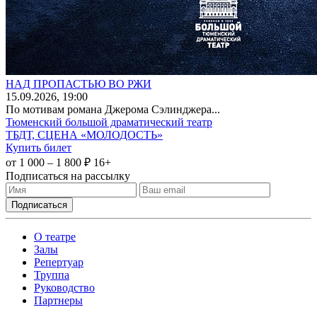
НАД ПРОПАСТЬЮ ВО РЖИ
15
.09.2026
, 19:00
По мотивам романа Джерома Сэлинджера...
Тюменский большой драматический театр
ТБДТ, СЦЕНА «МОЛОДОСТЬ»
Купить билет
от 1 000 – 1 800 ₽
16+
Подписаться на рассылку
О театре
Залы
Репертуар
Труппа
Руководство
Партнеры