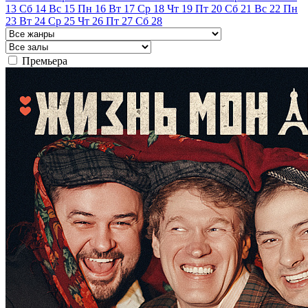
13
Сб
14
Вс
15
Пн
16
Вт
17
Ср
18
Чт
19
Пт
20
Сб
21
Вс
22
Пн
23
Вт
24
Ср
25
Чт
26
Пт
27
Сб
28
Премьера