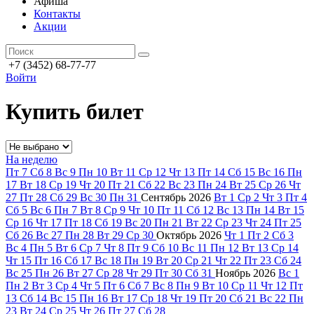
Афиша
Контакты
Акции
+7 (3452) 68-77-77
Войти
Купить билет
На неделю
Пт
7
Сб
8
Вс
9
Пн
10
Вт
11
Ср
12
Чт
13
Пт
14
Сб
15
Вс
16
Пн
17
Вт
18
Ср
19
Чт
20
Пт
21
Сб
22
Вс
23
Пн
24
Вт
25
Ср
26
Чт
27
Пт
28
Сб
29
Вс
30
Пн
31
Сентябрь
2026
Вт
1
Ср
2
Чт
3
Пт
4
Сб
5
Вс
6
Пн
7
Вт
8
Ср
9
Чт
10
Пт
11
Сб
12
Вс
13
Пн
14
Вт
15
Ср
16
Чт
17
Пт
18
Сб
19
Вс
20
Пн
21
Вт
22
Ср
23
Чт
24
Пт
25
Сб
26
Вс
27
Пн
28
Вт
29
Ср
30
Октябрь
2026
Чт
1
Пт
2
Сб
3
Вс
4
Пн
5
Вт
6
Ср
7
Чт
8
Пт
9
Сб
10
Вс
11
Пн
12
Вт
13
Ср
14
Чт
15
Пт
16
Сб
17
Вс
18
Пн
19
Вт
20
Ср
21
Чт
22
Пт
23
Сб
24
Вс
25
Пн
26
Вт
27
Ср
28
Чт
29
Пт
30
Сб
31
Ноябрь
2026
Вс
1
Пн
2
Вт
3
Ср
4
Чт
5
Пт
6
Сб
7
Вс
8
Пн
9
Вт
10
Ср
11
Чт
12
Пт
13
Сб
14
Вс
15
Пн
16
Вт
17
Ср
18
Чт
19
Пт
20
Сб
21
Вс
22
Пн
23
Вт
24
Ср
25
Чт
26
Пт
27
Сб
28