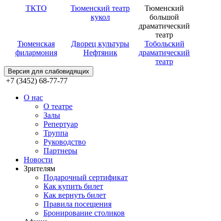
ТКТО
Тюменский театр
Тюменский
кукол
большой
драматический
театр
Тюменская
Дворец культуры
Тобольский
филармония
Нефтяник
драматический
театр
Версия для слабовидящих
+7 (3452) 68-77-77
О нас
О театре
Залы
Репертуар
Труппа
Руководство
Партнеры
Новости
Зрителям
Подарочный сертификат
Как купить билет
Как вернуть билет
Правила посещения
Бронирование столиков