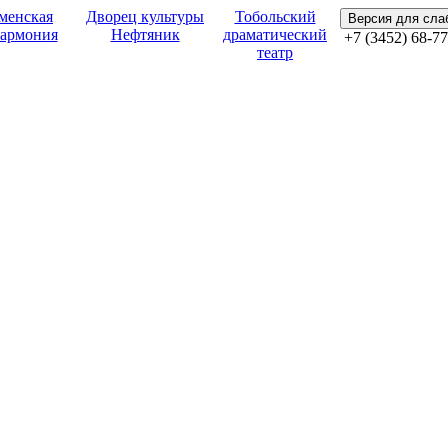
менская
Дворец культуры
Тобольский
Версия для сл
армония
Нефтяник
драматический
+7 (3452) 68-77
театр