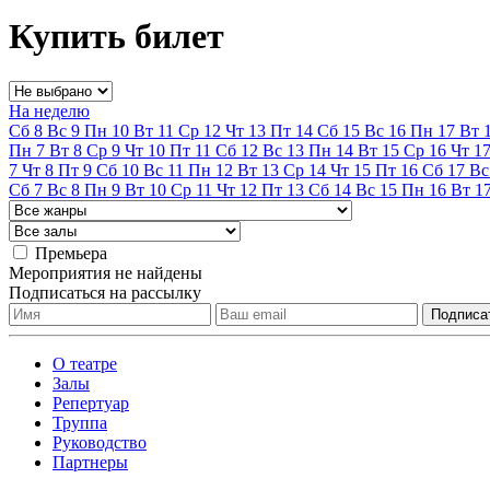
Купить билет
На неделю
Сб
8
Вс
9
Пн
10
Вт
11
Ср
12
Чт
13
Пт
14
Сб
15
Вс
16
Пн
17
Вт
Пн
7
Вт
8
Ср
9
Чт
10
Пт
11
Сб
12
Вс
13
Пн
14
Вт
15
Ср
16
Чт
1
7
Чт
8
Пт
9
Сб
10
Вс
11
Пн
12
Вт
13
Ср
14
Чт
15
Пт
16
Сб
17
Вс
Сб
7
Вс
8
Пн
9
Вт
10
Ср
11
Чт
12
Пт
13
Сб
14
Вс
15
Пн
16
Вт
1
Премьера
Мероприятия не найдены
Подписаться на рассылку
О театре
Залы
Репертуар
Труппа
Руководство
Партнеры