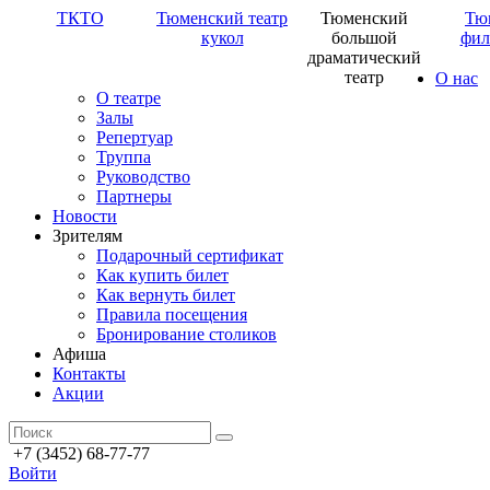
ТКТО
Тюменский театр
Тюменский
Тю
кукол
большой
фил
драматический
театр
О нас
О театре
Залы
Репертуар
Труппа
Руководство
Партнеры
Новости
Зрителям
Подарочный сертификат
Как купить билет
Как вернуть билет
Правила посещения
Бронирование столиков
Афиша
Контакты
Акции
+7 (3452) 68-77-77
Войти