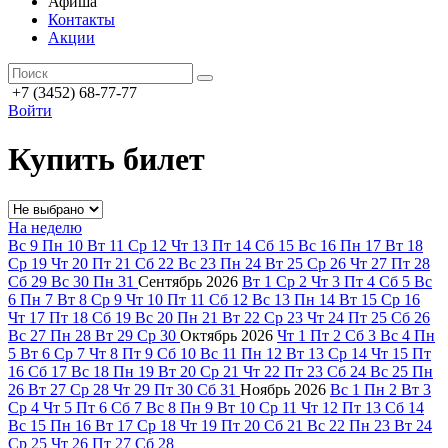
Афиша
Контакты
Акции
+7 (3452) 68-77-77
Войти
Купить билет
На неделю
Вс
9
Пн
10
Вт
11
Ср
12
Чт
13
Пт
14
Сб
15
Вс
16
Пн
17
Вт
18
Ср
19
Чт
20
Пт
21
Сб
22
Вс
23
Пн
24
Вт
25
Ср
26
Чт
27
Пт
28
Сб
29
Вс
30
Пн
31
Сентябрь
2026
Вт
1
Ср
2
Чт
3
Пт
4
Сб
5
Вс
6
Пн
7
Вт
8
Ср
9
Чт
10
Пт
11
Сб
12
Вс
13
Пн
14
Вт
15
Ср
16
Чт
17
Пт
18
Сб
19
Вс
20
Пн
21
Вт
22
Ср
23
Чт
24
Пт
25
Сб
26
Вс
27
Пн
28
Вт
29
Ср
30
Октябрь
2026
Чт
1
Пт
2
Сб
3
Вс
4
Пн
5
Вт
6
Ср
7
Чт
8
Пт
9
Сб
10
Вс
11
Пн
12
Вт
13
Ср
14
Чт
15
Пт
16
Сб
17
Вс
18
Пн
19
Вт
20
Ср
21
Чт
22
Пт
23
Сб
24
Вс
25
Пн
26
Вт
27
Ср
28
Чт
29
Пт
30
Сб
31
Ноябрь
2026
Вс
1
Пн
2
Вт
3
Ср
4
Чт
5
Пт
6
Сб
7
Вс
8
Пн
9
Вт
10
Ср
11
Чт
12
Пт
13
Сб
14
Вс
15
Пн
16
Вт
17
Ср
18
Чт
19
Пт
20
Сб
21
Вс
22
Пн
23
Вт
24
Ср
25
Чт
26
Пт
27
Сб
28