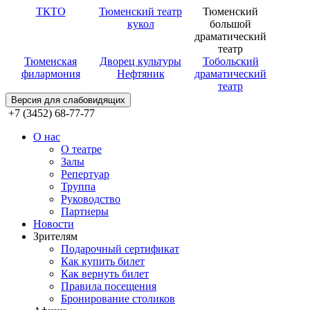
ТКТО
Тюменский театр
Тюменский
кукол
большой
драматический
театр
Тюменская
Дворец культуры
Тобольский
филармония
Нефтяник
драматический
театр
Версия для слабовидящих
+7 (3452) 68-77-77
О нас
О театре
Залы
Репертуар
Труппа
Руководство
Партнеры
Новости
Зрителям
Подарочный сертификат
Как купить билет
Как вернуть билет
Правила посещения
Бронирование столиков