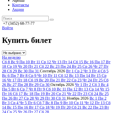
Афиша
Контакты
Акции
+7 (3452) 68-77-77
Войти
Купить билет
На неделю
Сб
8
Вс
9
Пн
10
Вт
11
Ср
12
Чт
13
Пт
14
Сб
15
Вс
16
Пн
17
Вт
18
Ср
19
Чт
20
Пт
21
Сб
22
Вс
23
Пн
24
Вт
25
Ср
26
Чт
27
Пт
28
Сб
29
Вс
30
Пн
31
Сентябрь
2026
Вт
1
Ср
2
Чт
3
Пт
4
Сб
5
Вс
6
Пн
7
Вт
8
Ср
9
Чт
10
Пт
11
Сб
12
Вс
13
Пн
14
Вт
15
Ср
16
Чт
17
Пт
18
Сб
19
Вс
20
Пн
21
Вт
22
Ср
23
Чт
24
Пт
25
Сб
26
Вс
27
Пн
28
Вт
29
Ср
30
Октябрь
2026
Чт
1
Пт
2
Сб
3
Вс
4
Пн
5
Вт
6
Ср
7
Чт
8
Пт
9
Сб
10
Вс
11
Пн
12
Вт
13
Ср
14
Чт
15
Пт
16
Сб
17
Вс
18
Пн
19
Вт
20
Ср
21
Чт
22
Пт
23
Сб
24
Вс
25
Пн
26
Вт
27
Ср
28
Чт
29
Пт
30
Сб
31
Ноябрь
2026
Вс
1
Пн
2
Вт
3
Ср
4
Чт
5
Пт
6
Сб
7
Вс
8
Пн
9
Вт
10
Ср
11
Чт
12
Пт
13
Сб
14
Вс
15
Пн
16
Вт
17
Ср
18
Чт
19
Пт
20
Сб
21
Вс
22
Пн
23
Вт
24
Ср
25
Чт
26
Пт
27
Сб
28