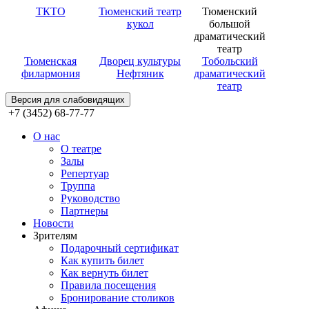
ТКТО
Тюменский театр
Тюменский
кукол
большой
драматический
театр
Тюменская
Дворец культуры
Тобольский
филармония
Нефтяник
драматический
театр
Версия для слабовидящих
+7 (3452) 68-77-77
О нас
О театре
Залы
Репертуар
Труппа
Руководство
Партнеры
Новости
Зрителям
Подарочный сертификат
Как купить билет
Как вернуть билет
Правила посещения
Бронирование столиков