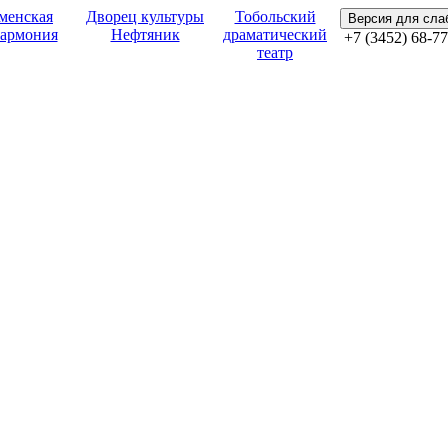
менская
Дворец культуры
Тобольский
Версия для сл
армония
Нефтяник
драматический
+7 (3452) 68-77
театр