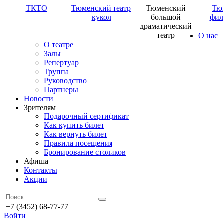
ТКТО
Тюменский театр
Тюменский
Тю
кукол
большой
фил
драматический
театр
О нас
О театре
Залы
Репертуар
Труппа
Руководство
Партнеры
Новости
Зрителям
Подарочный сертификат
Как купить билет
Как вернуть билет
Правила посещения
Бронирование столиков
Афиша
Контакты
Акции
+7 (3452) 68-77-77
Войти