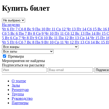
Купить билет
На неделю
Чт
6
Пт
7
Сб
8
Вс
9
Пн
10
Вт
11
Ср
12
Чт
13
Пт
14
Сб
15
Вс
16
Сб
5
Вс
6
Пн
7
Вт
8
Ср
9
Чт
10
Пт
11
Сб
12
Вс
13
Пн
14
Вт
15
С
5
Вт
6
Ср
7
Чт
8
Пт
9
Сб
10
Вс
11
Пн
12
Вт
13
Ср
14
Чт
15
Пт
1
Чт
5
Пт
6
Сб
7
Вс
8
Пн
9
Вт
10
Ср
11
Чт
12
Пт
13
Сб
14
Вс
15
П
Премьера
Мероприятия не найдены
Подписаться на рассылку
О театре
Залы
Репертуар
Труппа
Руководство
Партнеры