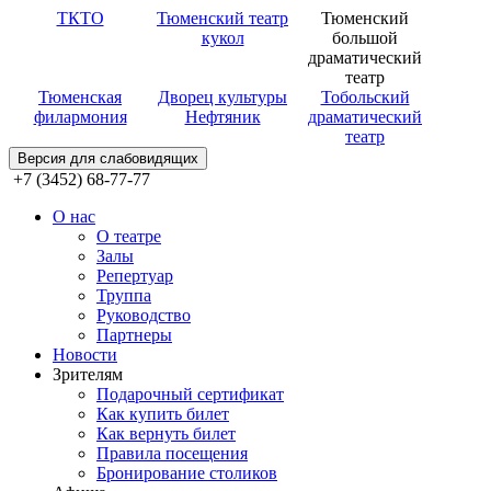
ТКТО
Тюменский театр
Тюменский
кукол
большой
драматический
театр
Тюменская
Дворец культуры
Тобольский
филармония
Нефтяник
драматический
театр
Версия для слабовидящих
+7 (3452) 68-77-77
О нас
О театре
Залы
Репертуар
Труппа
Руководство
Партнеры
Новости
Зрителям
Подарочный сертификат
Как купить билет
Как вернуть билет
Правила посещения
Бронирование столиков