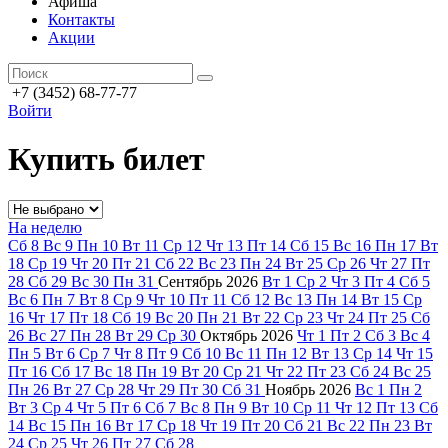
Афиша
Контакты
Акции
+7 (3452) 68-77-77
Войти
Купить билет
На неделю
Сб
8
Вс
9
Пн
10
Вт
11
Ср
12
Чт
13
Пт
14
Сб
15
Вс
16
Пн
17
Вт
18
Ср
19
Чт
20
Пт
21
Сб
22
Вс
23
Пн
24
Вт
25
Ср
26
Чт
27
Пт
28
Сб
29
Вс
30
Пн
31
Сентябрь
2026
Вт
1
Ср
2
Чт
3
Пт
4
Сб
5
Вс
6
Пн
7
Вт
8
Ср
9
Чт
10
Пт
11
Сб
12
Вс
13
Пн
14
Вт
15
Ср
16
Чт
17
Пт
18
Сб
19
Вс
20
Пн
21
Вт
22
Ср
23
Чт
24
Пт
25
Сб
26
Вс
27
Пн
28
Вт
29
Ср
30
Октябрь
2026
Чт
1
Пт
2
Сб
3
Вс
4
Пн
5
Вт
6
Ср
7
Чт
8
Пт
9
Сб
10
Вс
11
Пн
12
Вт
13
Ср
14
Чт
15
Пт
16
Сб
17
Вс
18
Пн
19
Вт
20
Ср
21
Чт
22
Пт
23
Сб
24
Вс
25
Пн
26
Вт
27
Ср
28
Чт
29
Пт
30
Сб
31
Ноябрь
2026
Вс
1
Пн
2
Вт
3
Ср
4
Чт
5
Пт
6
Сб
7
Вс
8
Пн
9
Вт
10
Ср
11
Чт
12
Пт
13
Сб
14
Вс
15
Пн
16
Вт
17
Ср
18
Чт
19
Пт
20
Сб
21
Вс
22
Пн
23
Вт
24
Ср
25
Чт
26
Пт
27
Сб
28